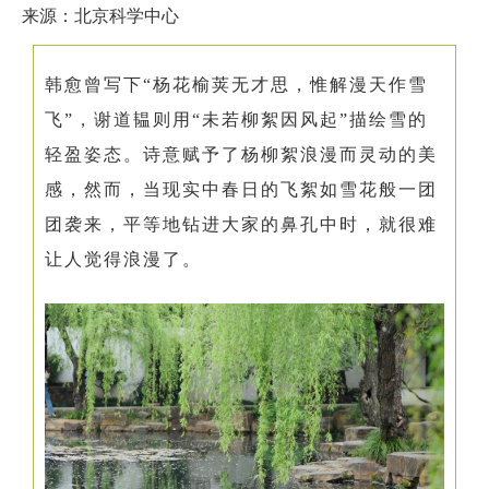
来源：北京科学中心
韩愈曾写下“杨花榆荚无才思，惟解漫天作雪
飞”，谢道韫则用“未若柳絮因风起”描绘雪的
轻盈姿态。诗意赋予了杨柳絮浪漫而灵动的美
感，然而，当现实中春日的飞絮如雪花般一团
团袭来，平等地钻进大家的鼻孔中时，就很难
让人觉得浪漫了。