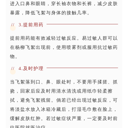
进入口鼻和眼睛，穿长袖衣物和长裤，减少皮肤
暴露，降低飞絮与身体的接触几率。
//
3.提前用药
提前用药能有效减轻过敏反应。易过敏人群可以
在杨柳飞絮出现前，使用喷雾剂或服用抗过敏药
物。
//
4.及时护理
当飞絮落到口、鼻、眼处时，不要用手揉搓、抓
挠，回家后应及时用清水清洗或用纸巾轻柔擦
拭，避免飞絮残留。倘若已经出现过敏反应，可
将淡盐水放入冰箱冷藏后，打湿毛巾敷在脸上，
缓解皮肤红肿。若过敏症状严重，一定要及时前
往医院就医治疗。