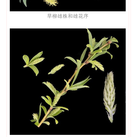
旱柳雄株和雄花序