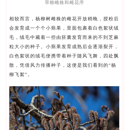
旱柳雌株和雌花序
相较而言，杨柳树雌株的雌花开放稍晚，授粉后
会发育成一个个小蒴果，里面包裹着白色絮状绒
毛，绒毛中藏着一些由胚囊发育而来的不到芝麻
粒大小的种子。小蒴果发育成熟后会逐渐裂开，
白色絮状的绒毛便携带着种子随风飞舞，四处飘
散，凭借风力传播种子，这便是我们看到的“杨
柳飞絮”。