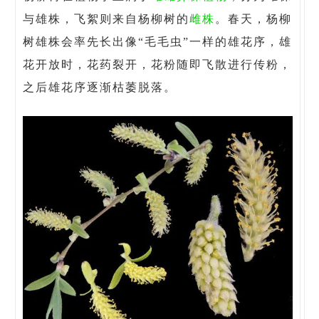
与雄株，飞絮则来自杨柳树的
雌株
。春天，杨柳
树雄株会率先长出像“毛毛虫”一样的雄花序，雄
花开放时，花药裂开，花粉随即飞散进行传粉，
之后雄花序逐渐枯萎脱落。