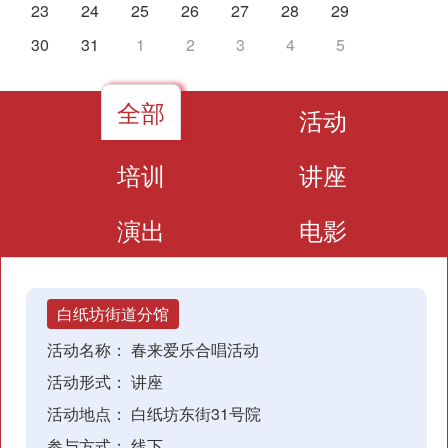
23
24
25
26
27
28
29
30
31
1
2
3
4
5
全部
活动
培训
讲座
演出
电影
白纸坊街道分馆
活动名称：
春来爱乐合唱活动
活动形式：
讲座
活动地点：
白纸坊东街31号院
参与方式：
线下