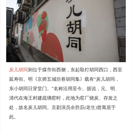
炭儿胡同
则位于煤市街西侧，东起取灯胡同西口，西至
延寿街。明《京师五城坊巷胡同集》载有“炭儿胡同，
东小胡同日穿堂门。”名称沿用至今。据说，元、明、
清代在海王村建疏璃窑时，此地为窑厂烧炭、存发之
处，故名炭儿胡同。京剧演员
余胜荪(老生)
曾寓居于
此。