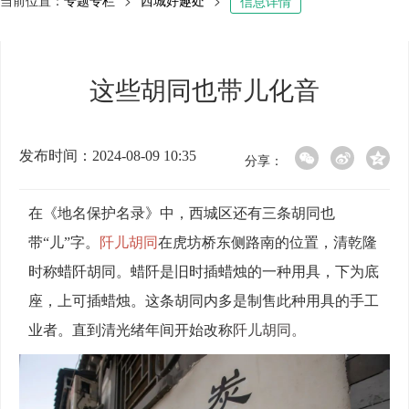
当前位置：
专题专栏
>
西城好趣处
>
信息详情
这些胡同也带儿化音
发布时间：2024-08-09 10:35
分享：
在《地名保护名录》中，西城区还有三条胡同也
带“儿”字。
阡儿胡同
在虎坊桥东侧路南的位置，清乾隆
时称蜡阡胡同。蜡阡是旧时插蜡烛的一种用具，下为底
座，上可插蜡烛。这条胡同内多是制售此种用具的手工
业者。直到清光绪年间开始改称
阡儿胡同。