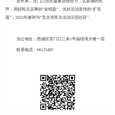
近年来，宫门口社区凝聚治理合力，认真倾听民
声，用好民主议事的
“金钥匙”，当好法治宣传的“扩音
器”，2022年被评为“北京市民主法治示范社区”。
办公地址
：
西城区官门口三条
1号福绥境大楼一层
联系电话
：
6
6
125485