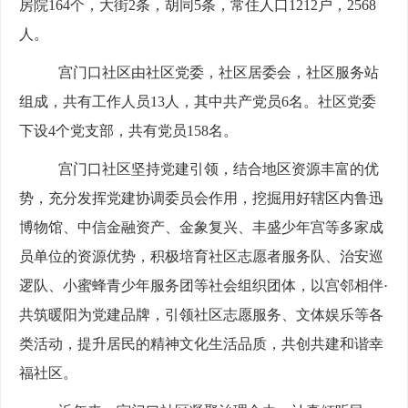
房院
164
个，大街
2条，胡同5条
，
常住人口
1212
户
，
2568
人。
宫门口社区由社区党委，社区居委会，社区服务站
组成，共有工作人员
13
人
，其中
共产党员
6
名
。
社区党委
下设
4个党支部，共有党员1
5
8
名
。
宫门口社区坚持党建引领，结合地区资源丰富的优
势，充分发挥党建协调委员会作用，挖掘
用好辖区
内
鲁迅
博物馆、
中
信
金
融
资产
、金象复兴、丰盛少年宫等
多家成
员
单位的资源
优势
，
积极培育
社区
志愿者服务队、
治安巡
逻队
、
小
蜜蜂
青
少年
服
务
团
等
社会组织团体，
以
宫
邻
相
伴
·
共
筑
暖
阳
为
党
建
品
牌
，
引
领
社区
志愿服务、文体娱乐等各
类
活动，
提升居民的精神文化生活
品质，
共创
共建
和谐
幸
福
社区。