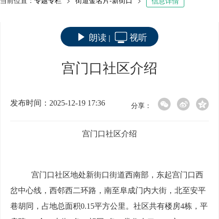
当前位置：
专题专栏
>
街道金名片-新街口
>
信息详情
朗读
视听
|
宫门口社区介绍
发布时间：2025-12-19 17:36
分享：
宫门口社区介绍
宫门口社区地处新街口街道
西南部
，
东起宫门口西
岔中心线，西邻西二环路，南至阜成门内大街，北至安平
巷胡同，占地总面积
0.15平方公里。社区共有楼房
4
栋，平