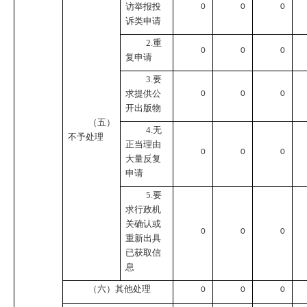
访举报投
0
0
0
诉类申请
2.重
0
0
0
复申请
3.要
求提供公
0
0
0
开出版物
（五）
4.无
不予处理
正当理由
0
0
0
大量反复
申请
5.要
求行政机
关确认或
0
0
0
重新出具
已获取信
息
（六）其他处理
0
0
0