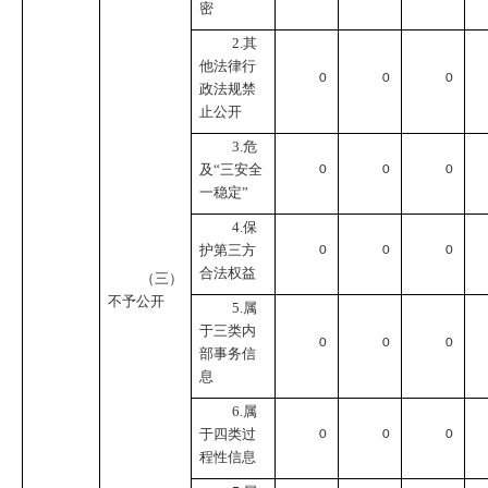
密
2.其
他法律行
0
0
0
政法规禁
止公开
3.危
及“三安全
0
0
0
一稳定”
4.保
护第三方
0
0
0
合法权益
（三）
不予公开
5.属
于三类内
0
0
0
部事务信
息
6.属
于四类过
0
0
0
程性信息