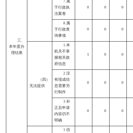
7.属
于行政执
0
0
0
法案卷
8.属
于行政查
0
0
0
询事项
三、
1.本
本年度办
机关不掌
理结果
1
0
0
握相关政
府信息
2.没
（四）
有现成信
0
0
0
无法提供
息需要另
行制作
3.补
正后申请
0
0
0
内容仍不
明确
1.信