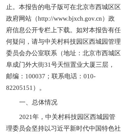
止。本报告的电子版可在北京市西城区区
政府网站（http://www.bjxch.gov.cn）政
府信息公开专栏上下载。如对本报告有任
何疑问，请与
中关村科技园区西城园管理
委员会
办公室联系（地址：北
京市西城区
阜成门外大街
31号
天恒置业大厦三层
，
邮编：
1000
37
；联系电话：
010-
82205151
）。
一、
总体
情况
20
21
年
，
中关村科技园区西城园管
理委员会坚持
以习近平新时代中国特色社