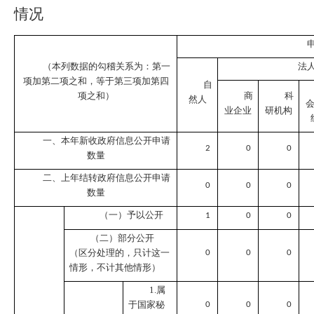
情况
（本列数据的勾稽关系为：第一
法
项加第二项之和，等于第三项加第四
自
项之和）
商
科
然人
业企业
研机构
一、本年新收政府信息公开申请
2
0
0
数量
二、上年结转政府信息公开申请
0
0
0
数量
（一）予以公开
1
0
0
（二）部分公开
（区分处理的，只计这一
0
0
0
情形，不计其他情形）
1.属
于国家秘
0
0
0