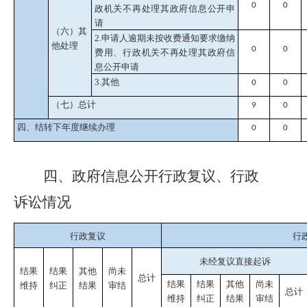
0
0
政机关不再处理其政府信息公开申
请
（六）其
2.申请人逾期未按收费通知要求缴纳
他处理
0
0
费用、行政机关不再处理其政府信
息公开申请
3.其他
0
0
（七）总计
9
0
四、结转下年度继续办理
0
0
四、政府信息公开行政复议、行政
诉讼情况
行政复议
行
未经复议直接起诉
结果
结果
其他
尚未
总计
结果
结果
其他
尚未
维持
纠正
结果
审结
总计
维持
纠正
结果
审结