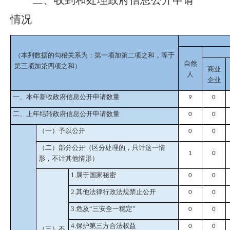
三、
收到和处理政府信息公开申请
情况
（本列数据的勾稽关系为：第一项加第二项之和，等于
自然
第三项加第四项之和）
商业
人
企业
一、本年新收政府信息公开申请数量
9
0
二、上年结转政府信息公开申请数量
0
0
（一）予以公开
0
0
（二）部分公开
（区分处理的，只计这一情
1
0
形，不计其他情形）
1.属于国家秘密
0
0
2.其他法律行政法规禁止公开
0
0
3.危及“三安全一稳定”
0
0
4.保护第三方合法权益
0
0
（三）不