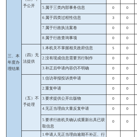
予公开
5.属于三类内部事务信息
0
0
6.属于四类过程性信息
3
0
7.属于行政执法案卷
0
0
8.属于行政查询事项
0
0
1.本机关不掌握相关政府信息
5
0
（四）无
三、本
2.没有现成信息需要另行制作
0
0
法提供
年度办
3.补正后申请内容仍不明确
理结果
0
0
1.信访举报投诉类申请
0
0
2.重复申请
0
0
（五）不
3.要求提供公开出版物
0
0
予处理
4.无正当理由大量反复申请
0
0
5.要求行政机关确认或重新出具已获
0
0
取信息
1.申请人无正当理由逾期不补正、行