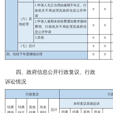
1.申请人无正当理由逾期不补正、行
0
0
政机关不再处理其政府信息公开申
请
（六）其
2.申请人逾期未按收费通知要求缴纳
他处理
0
0
费用、行政机关不再处理其政府信
息公开申请
3.其他
0
0
（七）总计
4
0
四、结转下年度继续办理
0
0
四、政府信息公开行政复议、行政
诉讼情况
行政复议
行
未经复议直接起诉
结果
结果
其他
尚未
总计
结果
结果
其他
尚未
维持
纠正
结果
审结