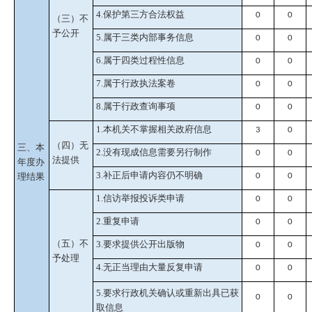
4.保护第三方合法权益
0
0
（三）不
予公开
5.属于三类内部事务信息
0
0
6.属于四类过程性信息
0
0
7.属于行政执法案卷
0
0
8.属于行政查询事项
0
0
1.本机关不掌握相关政府信息
3
0
（四）无
三、本
2.没有现成信息需要另行制作
0
0
法提供
年度办
3.补正后申请内容仍不明确
理结果
0
0
1.信访举报投诉类申请
0
0
2.重复申请
0
0
（五）不
3.要求提供公开出版物
0
0
予处理
4.无正当理由大量反复申请
0
0
5.要求行政机关确认或重新出具已获
0
0
取信息