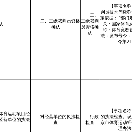
【事项名称
判员技术等级称
二、
定依据：[部门
二、三级裁判员资格
三级裁判
认
关：国家体育
确认
员资格确
称：体育竞赛
认
法；发布号令：
令第2
【事项名称
体育运动项目经
对经营单位的执法检
行政
的执法检查。设
经营单位的执法
查
检查
京市体育运动经
理办法