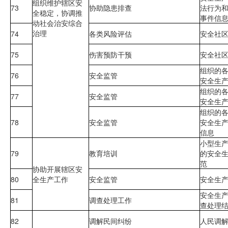
组织维护辖区安
73
协助隐患排查
法行为
全稳定，协调推
事件信
动社会治安综合
治理
74
各类风险评估
安全社
75
伤害预防干预
安全社
组织的
76
安全监管
安全生
组织的
77
安全监管
安全生
组织的
78
安全监管
安全生
信息
小型生
79
教育培训
的安全
范
协助开展辖区安
80
全生产工作
安全监管
安全生
安全生
81
调查处理工作
查处理
82
调解民间纠纷
人民调