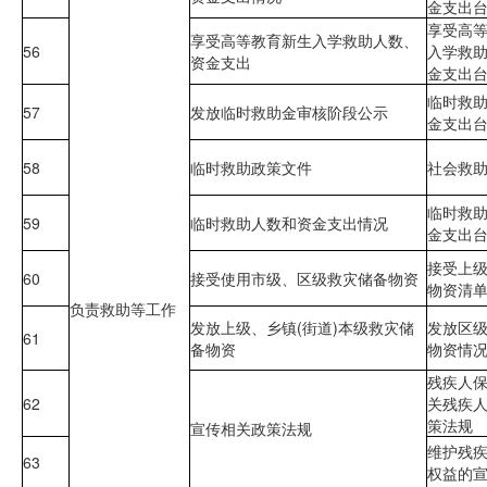
金支出
享受高
享受高等教育新生入学救助人数、
56
入学救
资金支出
金支出
临时救
57
发放临时救助金审核阶段公示
金支出
58
临时救助政策文件
社会救
临时救
59
临时救助人数和资金支出情况
金支出
接受上
60
接受使用市级、区级救灾储备物资
物资清
负责救助等工作
发放上级、乡镇(街道)本级救灾储
发放区
61
备物资
物资情
残疾人
62
关残疾
策法规
宣传相关政策法规
维护残
63
权益的