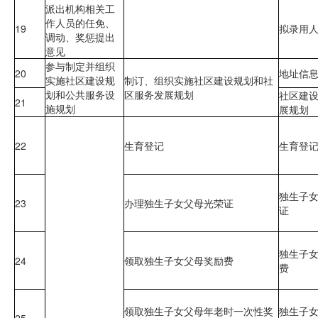
派出机构相关工
作人员的任免、
19
拟录用
调动、奖惩提出
意见
参与制定并组织
20
地址信
实施社区建设规
制订、组织实施社区建设规划和社
划和公共服务设
区服务发展规划
社区建
21
施规划
展规划
22
生育登记
生育登
独生子
23
办理独生子女父母光荣证
证
独生子
24
领取独生子女父母奖励费
费
领取独生子女父母年老时一次性奖
独生子