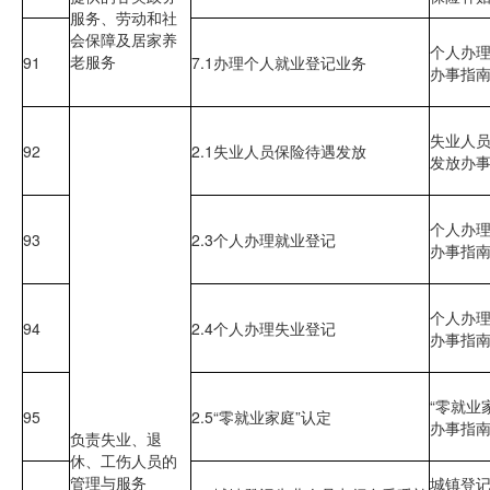
服务、劳动和社
会保障及居家养
个人办
老服务
91
7.1办理个人就业登记业务
办事指
失业人
92
2.1失业人员保险待遇发放
发放办
个人办
93
2.3个人办理就业登记
办事指
个人办
94
2.4个人办理失业登记
办事指
“零就业
95
2.5“零就业家庭”认定
办事指
负责失业、退
休、工伤人员的
管理与服务
城镇登