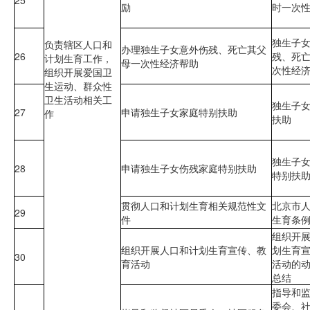
25
励
时一次
独生子
负责辖区人口和
办理独生子女意外伤残、死亡其父
26
残、死
计划生育工作，
母一次性经济帮助
次性经
组织开展爱国卫
生运动、群众性
卫生活动相关工
独生子
27
申请独生子女家庭特别扶助
作
扶助
独生子
28
申请独生子女伤残家庭特别扶助
特别扶
贯彻人口和计划生育相关规范性文
北京市
29
件
生育条
组织开
组织开展人口和计划生育宣传、教
划生育
30
育活动
活动的
总结
指导和
委会、