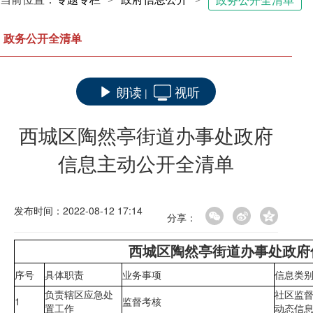
政务公开全清单
政务公开全清单
朗读
视听
|
西城区陶然亭街道办事处政府
信息主动公开全清单
发布时间：2022-08-12 17:14
分享：
西城区陶然亭街道办事处政府
序号
具体职责
业务事项
信息类
负责辖区应急处
社区监
1
监督考核
置工作
动态信