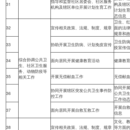
指导和监督社区居委会、社区服务
31
构及辖
机构及辖区单位开展计划生育工作
计划生
态信息
卫生、
32
宣传相关政策、法规、制度、规章
面的法
规章和
卫生防
33
协助开展卫生防病、计划免疫宣传
疫宣传
综合协调公共卫
34
面向居民开展健康教育活动
健康教
生、社区卫生服
务、动物防疫等
35
开展无偿献血工作
无偿献
相关工作
协同开
协同开展辖区突发公共卫生事件防
36
公共卫
控工作
工作动
开展自
37
面向居民开展自救互救工作
信息
文化、
38
宣传相关政策、法规、制度、规章
等方面