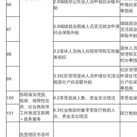
2.6城镇登记失业人员申领自采暖补
96
申领自
贴
事指南
城镇就
2.9城镇就业困难人员灵活就业申请
97
灵活就
社会保险补贴
保险补
退休人
3.2退休人员纳入自我管理和互助服
98
管理和
务组织
织办事
社区管
3.3社区管理退休人员申请住宅清洁
申请住
99
能源分户自采暖补贴
分户自
事指南
协助落实优抚、
100
6.2享受低保人数、资金支出情况
享受低
低保、保障性住
房、社会救助等
6.3社会救助对象享受医疗救助人
工作推进互联网
101
医疗救
次、资金支出情况
＋政务服务
负责辖区市容环