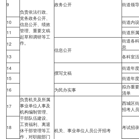
9
政务公开
街道领
负责依法行政、
党务政务公开、
10
街道内
信息公开、绩效
管理、重要文稿
11
街道所
起草和调研等工
街道各
作。
12
息
信息公开
13
各科室
14
街道年
撰写文稿
15
街道年
拟办重
16
为民办实事
清单
负责机关及所属
西城区
事业单位人事及
17
招考人
机构编制管理、
干部队伍建设、
工资福利、离退
18
考试招
休干部管理等工
机关、事业单位人员公开招考
作，对职能部门