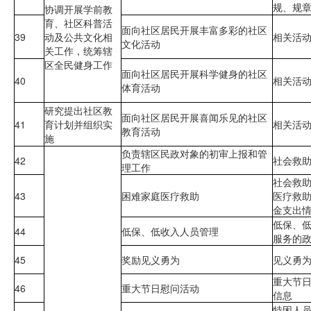
规、规
协调开展学前教
育、社区科普活
面向社区居民开展丰富多彩的社区
39
动及公共文化相
相关活
文化活动
关工作，统筹辖
区全民健身工作
面向社区居民开展科学健身的社区
40
相关活
体育活动
研究提出社区教
面向社区居民开展喜闻乐见的社区
41
育计划并组织实
相关活
教育活动
施
负责辖区民政对象的初审上报和管
42
社会救
理工作
社会救
43
困难家庭医疗救助
医疗救
金支出
低保、
44
低保、低收入人员管理
服务的
45
奖励见义勇为
见义勇
重大节
46
重大节日慰问活动
信息
特困人