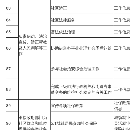
83
社区矫正
工作信
84
社区法律服务
工作信
85
普法依法治理
工作信
负责信访、法治
宣传、矫正帮教
及人民调解等工
86
协助街道办事处处理社会矛盾纠纷
工作信
作
87
参与社会治安综合治理工作
工作信
完成上级司法行政机关和街道办事
88
工作信
处交办的维护社会稳定的有关工作
社保政
89
宣传各项社保政策
信息
承接政府部门为
城镇就
90
社区群众和单位
5.1城镇居民参加社会保险
灵活就
提供的各类政务
保险补