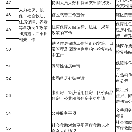
47
特困人员人数和资金支出情况统计
金支出
人力社保、低
48
辖区慈善工作宣传
辖区慈
保、社会救助、
住房保障、养老
保障性
住房保障方面法律、法规、规章、
等各项民生政策
49
租房补
政策的宣传
和措施，并承担
传、政
相关工作
辖区住房保障工作的组织实施、日
辖区住
50
常管理及保障性住房的年检复核初
检复核
审工作
保障性
51
保障性住房申请
示
市场租
52
市场租房补贴申请
审公示
廉租房
廉租房、经济适用住房、限价商品
53
住房、
住房、公共租赁住房变更申请
房初审
公共服
54
公共服务事项
项目
社会救
社会救助对象享受医疗救助人次、
55
医疗救
资金支出情况