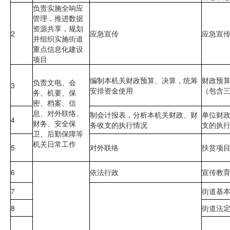
负责实施全响应
管理，推进数据
资源共享，规划
2
应急宣传
应急宣
并组织实施街道
重点信息化建设
项目
编制本机关财政预算、决算，统筹
财政预
负责文电、会
3
安排资金使用
（包含
务、机要、保
密、档案、信
息、对外联络、
制会计报表，分析本机关财政、财
单位财
4
财务、安全保
务收支的执行情况
支的执
卫、后勤保障等
机关日常工作
5
对外联络
扶贫项
6
依法行政
宣传教
7
街道基
8
街道法