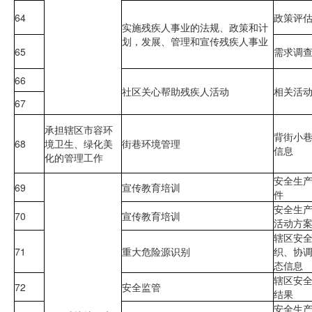
64
政策评
实施残疾人事业的法规、政策和计
划，发展、管理和宣传残疾人事业
65
需求调
66
社区关心帮助残疾人活动
相关活
67
承担辖区市容环
背街小
68
境卫生、绿化美
街巷环境管理
信息
化的管理工作
安全生
69
宣传教育培训
件
安全生
70
宣传教育培训
活动方
辖区安
71
重大危险源识别
织、协
态信息
辖区安
72
安全监管
结果
安全生