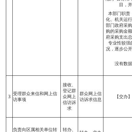
目，
本部门职责
化、机关运
部门政府采
购的采购金
府采购支出
专业性较强
况，逐步公
没有数
接收、
登记群
受理群众来信和网上信
群众网上信
3
众网上
【交办
访事项
访诉求信息
信访诉
求
负责向区属相关单位转
转办、