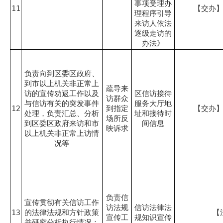
事项受理办
11
【交办
理程序引导
来访人依法
逐级走访的
办法》
负责向到区委区政府、
到市以上机关非正常上
疏导来
访的宣传劝返工作以及
区信访接待
访群众
与信访有关的突发事件
服务大厅地
12
到指定
【交办
处理，负责汇总、分析
址和接待时
场所反
到区委区政府来访和市
间信息
映诉求
以上机关非正常上访情
况等
负责信
宣传贯彻有关信访工作
访法规
信访法律法
13
的法律法规和方针政策
【
宣传工
规知识宣传
并研究分析执行情况；