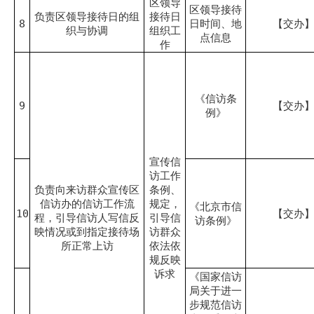
区领导
区领导接待
负责区领导接待日的组
接待日
8
日时间、地
【交办
织与协调
组织工
点信息
作
《信访条
9
【交办
例》
宣传信
访工作
负责向来访群众宣传区
条例、
信访办的信访工作流
规定，
《北京市信
10
【交办
程，引导信访人写信反
引导信
访条例》
映情况或到指定接待场
访群众
所正常上访
依法依
规反映
诉求
《国家信访
局关于进一
步规范信访