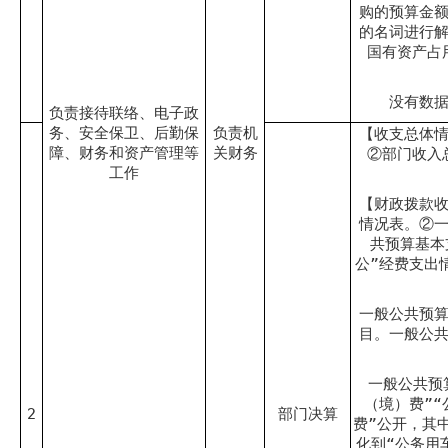
购的预算金
的名词进行
国有资产占
没有数
负责接待联络、电子政
务、安全保卫、后勤保
负责机
【收支总体
障、财务和资产管理等
关财务
②部门收入
工作
【财政拨款
情况表。②
共预算基本
公”经费支出
一般公共预
目。一般公
一般公共预
（境）费”“
2
部门决算
费”公开，其
化到“公务用