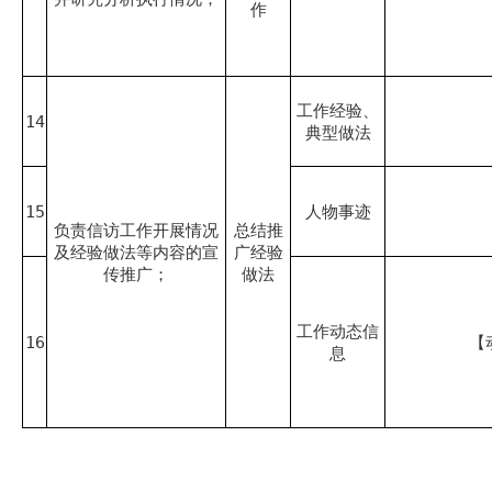
作
工作经验、
14
典型做法
15
人物事迹
负责信访工作开展情况
总结推
及经验做法等内容的宣
广经验
传推广；
做法
工作动态信
16
【
息