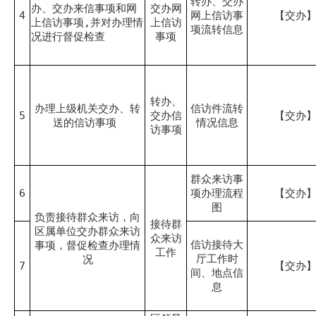
转办、交办
办、交办来信事项和网
交办网
4
网上信访事
【交办
上信访事项,并对办理情
上信访
项流转信息
况进行督促检查
事项
转办、
办理上级机关交办、转
信访件流转
5
交办信
【交办
送的信访事项
情况信息
访事项
群众来访事
6
项办理流程
【交办
图
负责接待群众来访，向
接待群
区属单位交办群众来访
众来访
信访接待大
事项，督促检查办理情
工作
厅工作时
况
7
【交办
间、地点信
息