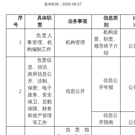
发布时间：2020-08-27
序
具体职
信息类
业务事项
号
责
别
机构设
负责人
置、职责、
1
事管理、机
机构管理
领导班子介
公
构编制工作
绍
负责信
息、信访、
政府信息公
信息公
开、法制、
开年报
公
保密、电子
2
信息公开
政务、安全
保卫、后勤
保障、财务
信息公
和资产管理
开指南
公
等工作
负责指