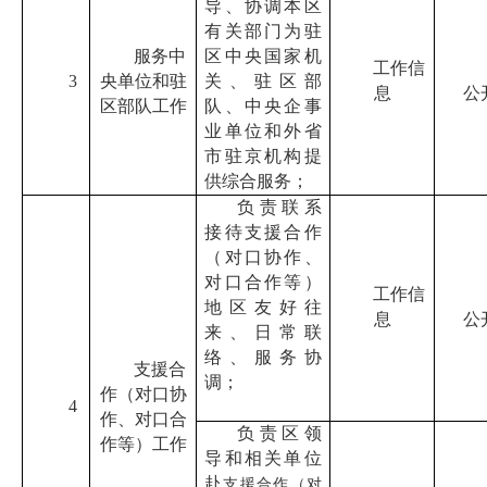
导、协调本区
有关部门为驻
服务中
区中央国家机
工作信
3
央单位和驻
关、驻区部
息
公
区部队工作
队、中央企事
业单位和外省
市驻京机构提
供综合服务；
负责联系
接待
支援合作
（对口协作、
对口合作等）
工作信
地区友好往
息
公
来、日常联
络、服务协
支援合
调；
作（对口协
4
作、对口合
负责区领
作等）工作
导和相关单位
赴
支援合作（对