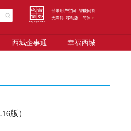
登录用户空间
智能问答
无障碍
移动版
简体
西城企事通
幸福西城
.16版）