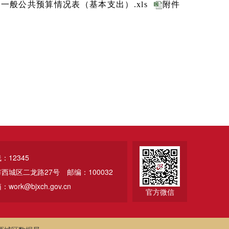
出一般公共预算情况表（基本支出）.xls
附件
12345
市西城区二龙路27号
邮编：100032
ork@bjxch.gov.cn
官方微信