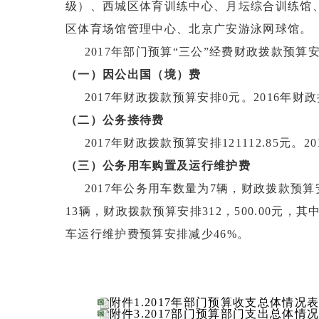
级）、西城区体育训练中心、月坛综合训练馆
区体育场馆管理中心、北京广安游泳网球馆。
2017年部门预算“三公”经费财政拨款预算安排2
（一）因公出国（境）费
2017年财政拨款预算安排0元。2016年财
（二）公务接待费
2017年财政拨款预算安排121112.85元。2
（三）公务用车购置及运行维护费
2017年公务用车数量为7辆，财政拨款预算安排1
13辆，财政拨款预算安排312，500.00元
车运行维护费预算安排减少46%。
附件1.2017年部门预算收支总体情况表.
附件3.2017部门预算部门支出总体情况表