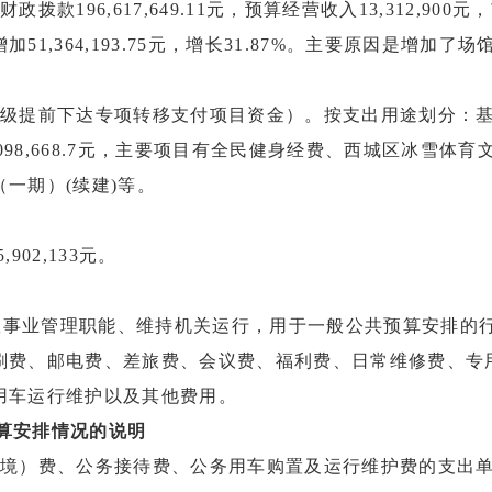
财政拨款196,617,649.11元，预算经营收入13,312,90
元，增加51,364,193.75元，增长31.87%。主要原因是增加
不含市级提前下达专项转移支付项目资金）。按支出用途划分：基本支
算108,098,668.7元，主要项目有全民健身经费、西城区
一期）(续建)等。
02,133元。
业管理职能、维持机关运行，用于一般公共预算安排的行政运行经
刷费、邮电费、差旅费、会议费、福利费、日常维修费、专
用车运行维护以及其他费用。
预算安排情况的说明
）费、公务接待费、公务用车购置及运行维护费的支出单