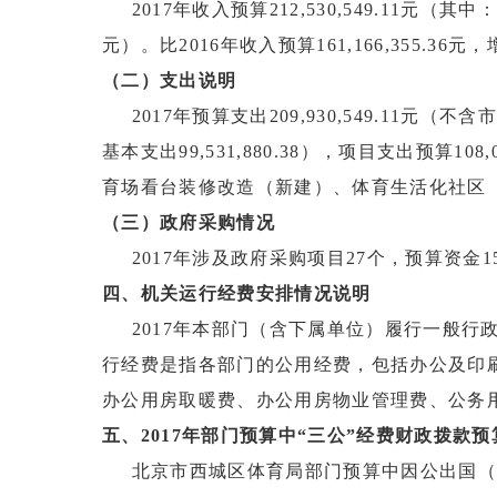
2017年收入预算212,530,549.11元（其中：
元）。比2016年收入预算161,166,355.36
（二）支出说明
2017年预算支出209,930,549.11元（
基本支出99,531,880.38），项目支出预
育场看台装修改造（新建）、体育生活化社区（
（三）政府采购情况
2017年涉及政府采购项目27个，预算资金15,9
四、机关运行经费安排情况说明
2017年本部门（含下属单位）履行一般行政事
行经费是指各部门的公用经费，包括办公及印
办公用房取暖费、办公用房物业管理费、公务
五、2017年部门预算中“三公”经费财政拨款
北京市西城区体育局部门预算中因公出国（境