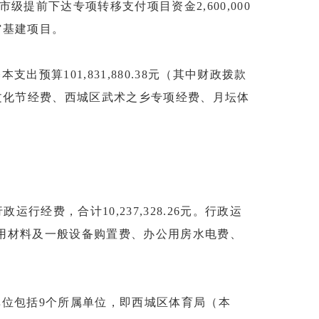
0元，市级提前下达专项转移支付项目资金2,600,000
了场馆基建项目。
出预算101,831,880.38元（其中财政拨款
冰雪体育文化节经费、西城区武术之乡专项经费、月坛体
费，合计10,237,328.26元。行政运
用材料及一般设备购置费、办公用房水电费、
位包括9个所属单位，即西城区体育局（本