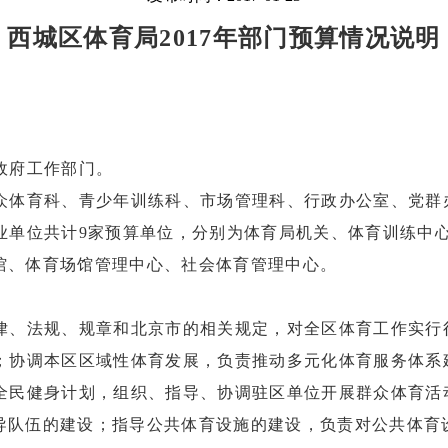
西城区体育局2017年部门预算情况说明
政府工作部门。
体育科、青少年训练科、市场管理科、行政办公室、党群
单位共计9家预算单位，分别为体育局机关、体育训练中
馆、体育场馆管理中心、社会体育管理中心。
、法规、规章和北京市的相关规定，对全区体育工作实行
协调本区区域性体育发展，负责推动多元化体育服务体系
民健身计划，组织、指导、协调驻区单位开展群众体育活
导队伍的建设；指导公共体育设施的建设，负责对公共体育