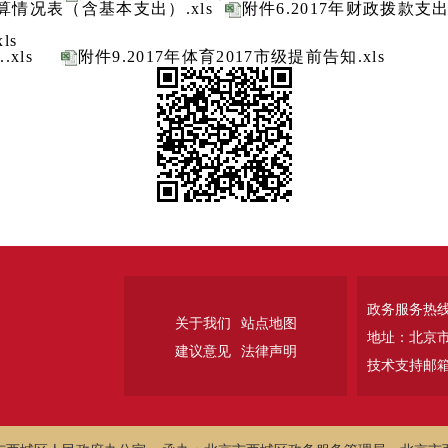
算情况表（含基本支出）.xls
附件6.2017年财政拨款支
ls
xls
附件9.2017年体育2017市级提前告知.xls
政务服务热线：
关于我们
站点地图
地址：北京
建议意见
法律声明
技术支持邮箱：w