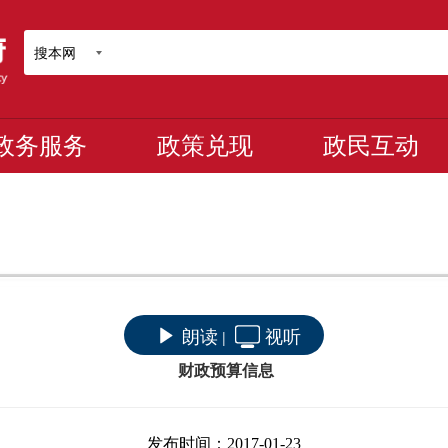
搜本网
政务服务
政策兑现
政民互动
朗读
视听
|
财政预算信息
发布时间：2017-01-23