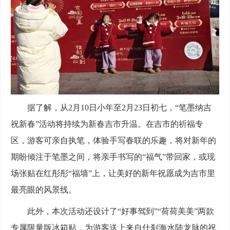
据了解，从2月10日小年至2月23日初七，“笔墨纳吉
祝新春”活动将持续为新春吉市升温。在吉市的祈福专
区，游客可亲自执笔，体验手写春联的乐趣，将对新年的
期盼倾注于笔墨之间，将亲手书写的“福气”带回家，或现
场张贴在红彤彤“福墙”上，让美好的新年祝愿成为吉市里
最亮眼的风景线。
此外，本次活动还设计了“好事驾到”“荷荷美美”两款
专属限量版冰箱贴，为游客送上来自什刹海水陆龙脉的祝