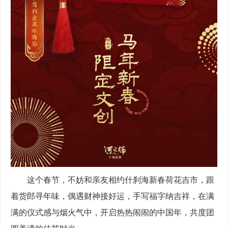
这个春节，不妨和亲友相约什刹海新春荷花吉市，跟
着货郎寻年味，偶遇财神接好运，手写福字纳吉祥，在满
满的仪式感与烟火气中，开启热热闹闹的中国年，共度团