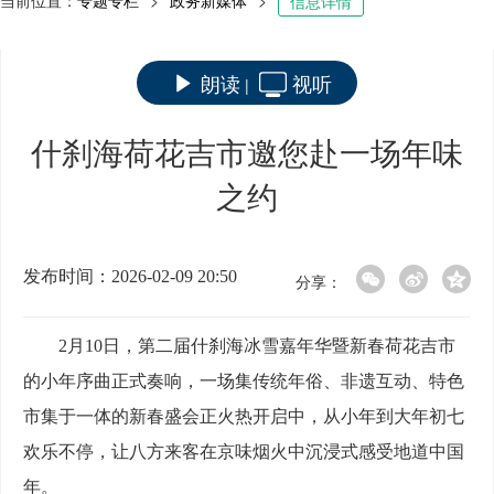
当前位置：
专题专栏
>
政务新媒体
>
信息详情
朗读
视听
|
什刹海荷花吉市邀您赴一场年味
之约
发布时间：2026-02-09 20:50
分享：
2月10日，第二届什刹海冰雪嘉年华暨新春荷花吉市
的小年序曲正式奏响，一场集传统年俗、非遗互动、特色
市集于一体的新春盛会正火热开启中，从小年到大年初七
欢乐不停，让八方来客在京味烟火中沉浸式感受地道中国
年。