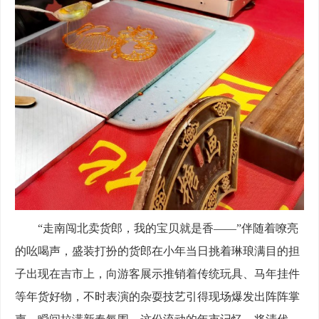
“走南闯北卖货郎，我的宝贝就是香——”伴随着嘹亮
的吆喝声，盛装打扮的货郎在小年当日挑着琳琅满目的担
子出现在吉市上，向游客展示推销着传统玩具、马年挂件
等年货好物，不时表演的杂耍技艺引得现场爆发出阵阵掌