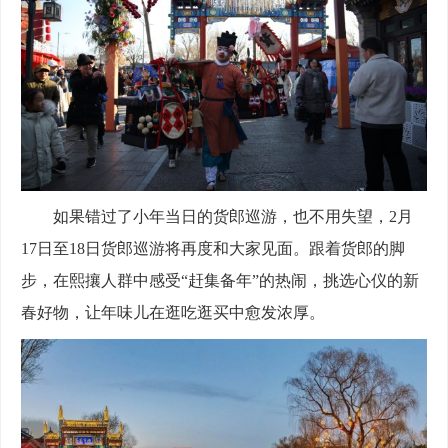
如果错过了小年当日的货郎巡游，也不用失望，2月
17日至18日货郎巡游将再度和大家见面。跟着货郎的脚
步，在熙攘人群中感受“赶集备年”的热闹，挑选心仪的新
春好物，让年味儿在逛吃逛买中愈发浓厚。