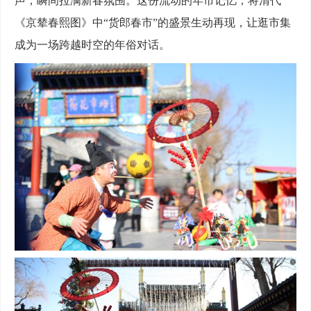
声，瞬间拉满新春氛围。这份流动的年市记忆，将清代
《京辇春熙图》中“货郎春市”的盛景生动再现，让逛市集
成为一场跨越时空的年俗对话。