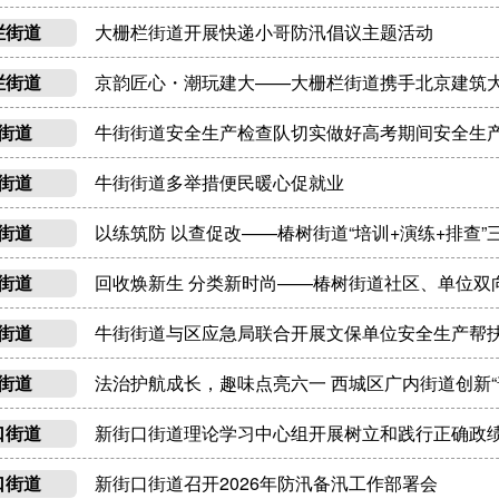
大栅栏街道开展快递小哥防汛倡议主题活动
栏街道
京韵匠心・潮玩建大——大栅栏街道携手北京建筑
栏街道
牛街街道安全生产检查队切实做好高考期间安全生
街道
牛街街道多举措便民暖心促就业
街道
以练筑防 以查促改——椿树街道“培训+演练+排查
街道
回收焕新生 分类新时尚——椿树街道社区、单位双
街道
牛街街道与区应急局联合开展文保单位安全生产帮
街道
法治护航成长，趣味点亮六一 西城区广内街道创新“
街道
新街口街道理论学习中心组开展树立和践行正确政
口街道
新街口街道召开2026年防汛备汛工作部署会
口街道