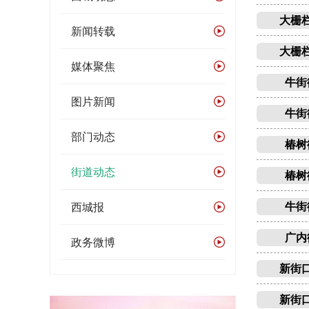
大栅
新闻转载
大栅
媒体聚焦
牛街
图片新闻
牛街
部门动态
椿树
街道动态
椿树
西城报
牛街
广内
政务微博
新街
新街