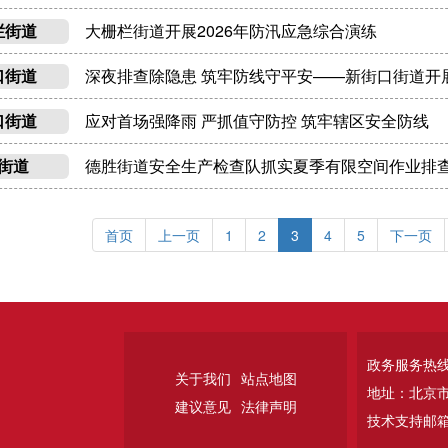
大栅栏街道开展2026年防汛应急综合演练
栏街道
深夜排查除隐患 筑牢防线守平安——新街口街道开
口街道
应对首场强降雨 严抓值守防控 筑牢辖区安全防线
口街道
德胜街道安全生产检查队抓实夏季有限空间作业排查
街道
首页
上一页
1
2
3
4
5
下一页
政务服务热线：
关于我们
站点地图
地址：北京
建议意见
法律声明
技术支持邮箱：w