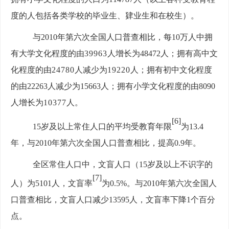
度的人包括各类学校的毕业生、肄业生和在校生）。
与
2010年第六次全国人口普查相比，每10万人中拥
有大学文化程度的由
39963
人增长为
48472
人；拥有高中文
化程度的由
24780
人减少为
19220
人；拥有初中文化程度
的由
22263
人减少为
15663
人；拥有小学文化程度的由
8090
人增长为
10377
人。
[6
]
15岁及以上常住人口的平均受教育年限
为
13.4
年，与2010年第六次全国人口普查相比，提高0.9年。
全区常住人口中，文盲人口（
15岁及以上不识字的
[7
]
人）为5101
人，文盲率
为
0.5%。与2010年第六次全国人
口普查相比，文盲人口
减少
13595
人，文盲率下降
1
个百分
点。