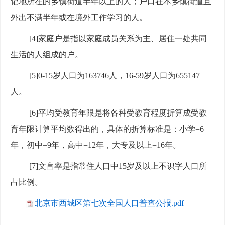
记地所在的乡镇街道半年以上的人；户口在本乡镇街道且
外出不满半年或在境外工作学习的人。
[4]家庭户是指以家庭成员关系为主、居住一处共同
生活的人组成的户。
[5]0-15岁人口为163746人，16-59岁人口为655147
人
。
[6]
平均受教育年限是将各种受教育程度折算成受教
育年限计算平均数得出的，具体的折算标准是：小学
=6
年
，初中
=9年
，高中
=12年
，大专及以上
=16年
。
[7]
文盲率是指常住人口中
15岁及以上不识字人口所
占比例。
北京市西城区第七次全国人口普查公报.pdf