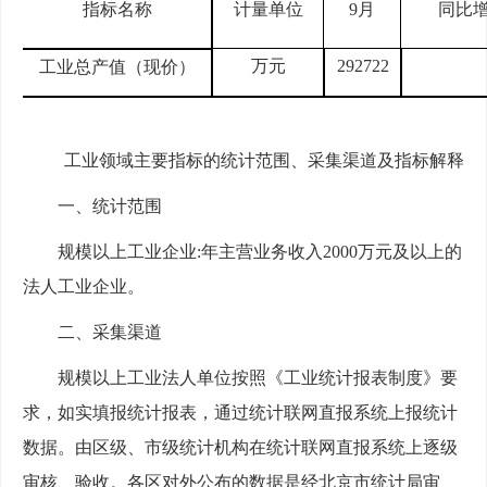
指标名称
计量单位
9
月
同比增
万元
292722
工业总产值（现价）
工业
领域主要指标的统计范围、采集渠道及指标解释
一、统计范围
规模以上工业企业
:年主营业务收入2000万元及以上的
法人工业企业。
二、采集渠道
规模以上工业法人单位按照《工业统计报表制度》要
求，如实填报统计报表，通过
统计联网直报系统上
报统计
数据。由区
级
、市级统计机构在
统计联网直报系统
上逐级
审核、验收。
各
区对外公布的数据是经北京市统计局审