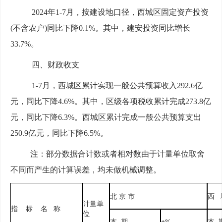
2024年1-7月，按建设地口径，西城区固定资产投资
(不含农户)同比下降0.1%。其中，建安投资同比增长
33.7
%
。
四、财政收支
1-7月，西城区累计实现一般公共预算收入292.6亿
元，同比下降4.6%。其中，区级各项税收累计完成273.8亿
元，同比下降6.3%。西城区累计完成一般公共预算支出
250.9亿元，同比下降6.5%。
注：部分数据合计数或者相对数由于计量单位取舍
不同而产生的计算误差，均未做机械调整。
北 京 市
西 
计量单
指 标 名 称
位
本 期
±%
本 