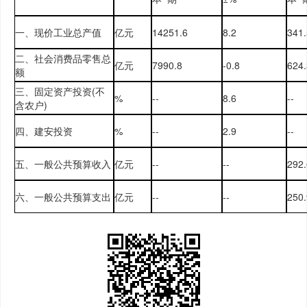
一、现价工业总产值
亿元
14251.6
8.2
341
二、社会消费品零售总
亿元
7990.8
-0.8
624
额
三、固定资产投资(不
%
--
8.6
--
含农户)
四、建安投资
%
--
2.9
--
五、一般公共预算收入
亿元
--
--
292
六、一般公共预算支出
亿元
--
--
250