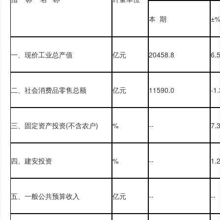
本 期
±
一、现价工业总产值
亿元
20458.8
6.
二、社会消费品零售总额
亿元
11590.0
-1
三、固定资产投资(不含农户)
%
--
7.
四、建安投资
%
--
1.
五、一般公共预算收入
亿元
--
--