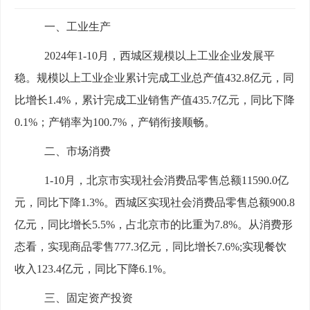
一、工业生产
2024年1-
10
月，西城区规模以上工业企业发展平
稳。规模以上工业企业累计完成工业总产值
432.8
亿元，同
比增长
1.
4
%，累计完成工业销
售产值
435.7
亿元，
同比下降
0.1%
；产销率为
100.7%，产销衔接顺畅。
二、市场消费
1-
10
月，北京市实现社会消费品零售总额
11590.0
亿
元，同比下降
1.3
%。西城区实现社会消费品零售总额
900.8
亿元，同比增长
5.5
%，占北京市的比重为7.
8
%。从消费形
态看，实现商品零售
777.3
亿元，同比增长
7.6
%;实现餐饮
收入
123.4
亿元，同比下降
6.1
%。
三、固定资产投资