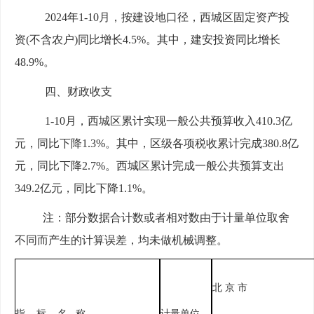
2024年1-
10
月，按建设地口径，西城区固定资产投
资
(不含农户)同比增长
4.5
%。其中，建安投资同比增长
48.9
%
。
四、财政收支
1-
10
月，西城区累计实现一般公共预算收入
410.3
亿
元，同比下降
1.3
%。其中，区级各项税收累计完成
380.8
亿
元，同比下降
2
.
7
%。西城区累计完成一般公共预算支出
349.2
亿元，同比下降
1.1
%。
注：部分数据合计数或者相对数由于计量单位取舍
不同而产生的计算误差，均未做机械调整。
北 京 市
指 标 名 称
计量单位