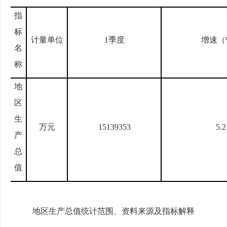
指
标
计量单位
1
季度
增速（
名
称
地
区
生
万元
15139353
5.2
产
总
值
地区生产总值统计范围
、资料来源及
指标解释