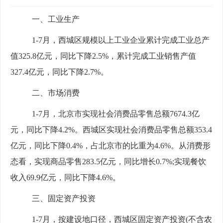
一、工业生产
1-
7
月，西城区规模以上工业企业累计完成工业总产
值
325.8
亿元，同比
下降
2.5
%，累计完成工业销售产值
327.4
亿元，
同比下降
2.7%
。
二、市场消费
1-
7
月，北京市实现社会消费品零售总额
7674.3
亿
元，同比下降
4.2
%。西城区实现社会消费品零售总额
353.4
亿元，同比
下降
0.4
%，占北京市的比重为
4.6
%。从消费形
态看，实现商品零售
283.5
亿元，同比
增长
0.7
%;实现餐饮
收入
69.9
亿元，同比下降
4.6
%。
三、固定资产投资
1-
7
月，按建设地口径，西城区固定资产投资
(不含农