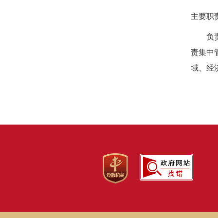
主要职
负
责集中
域、经