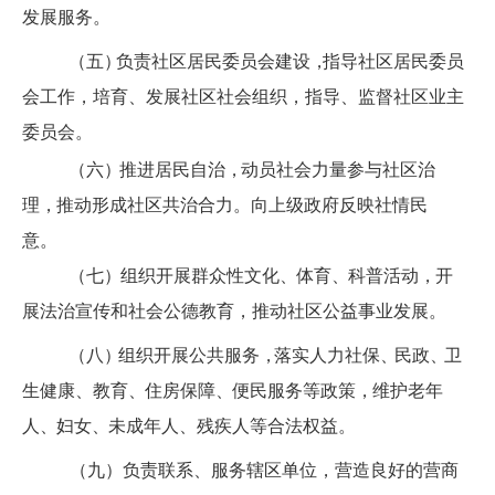
发展服务。
（五
）
负责社
区居民委员会建设
，
指导社区居民委员
会工作，培育、发展社区社会组织，指导、监督社区业主
委员会。
（六
）
推进居民自
治
，
动员社会力量参与社区治
理
，
推动形成社区共治合力。向上级政府反映社情民
意。
（七
）
组织开展
群众性文化
、
体育
、
科普活动
，
开
展法治宣传和社会公德教育，推动社区公益事业发展。
（八
）
组
织开展公共服务
，
落实人力社保
、
民政
、
卫
生健康、
教育
、
住
房保障
、
便民服务等政策
，
维护老年
人
、
妇女
、
未成年人、残疾人等合法权益。
（九）负责联系、服务辖区单位，营造良好的营商