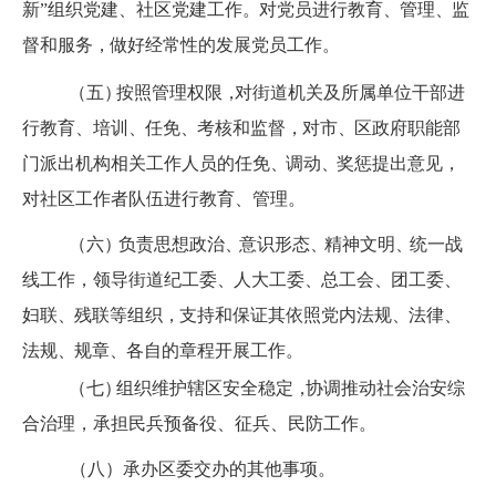
新
”
组织党建、社区党建工作
。
对党员进行教育
、
管理
、
监
督和服务
，
做好经常性的发展党员工作。
（五
）
按照
管理权限
，
对街道机关及所属单位干部进
行教育、
培训
、
任免
、
考核和
监督
，
对市
、
区政府职能部
门派出机构相关
工作人员的任免
、
调动
、
奖惩提出意见
，
对社区工作者队伍进行教育、管理。
（六
）
负责思想政治
、
意识形态
、
精神文明
、
统一战
线工作，
领导街道
纪工委
、
人大工委
、
总工会
、
团工委
、
妇联
、
残联等组
织
，
支持
和保证其依照党内法规
、
法律
、
法规
、
规章
、
各自的章程开展工作。
（七
）
组
织维护辖区安全稳定
，
协调推动社会治安综
合治理，承担民兵预备役、征兵、民防工作。
（八）承办区委交办的其他事项。