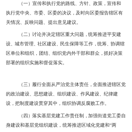
（一
）
宣传和执行党的路线
、
方针
、
政策
，
宣传和
执行党中
央
、
市委
、
区委的决议
，
及时向区委报告辖区有
关情况
、
反映问
题、提出意见建议。
（二
）
讨论并决定辖区重大问题
，
统筹推进平安建
设
、
城市
管理
、
社区建
设
、
民生保障等工作
，
统筹
、
协调辖
区单位和组织，团结
、
组织党内外干部和群众
，
抓好决策
部署的组织实施和督促落实。
（三
）
履行全面从严治党主体责任
，
全面推进辖区党
的政治
建设
、
思想建设
、
组织建设
、
作风建设
、
纪律建
设
，
把制度建设贯穿其中，组织协调反腐败工作。
（四
）
落实基层党建工作责任制
，
加强街道党工委自
身建设
和基层党组织
建设，统筹推进区域化党建和
“
两