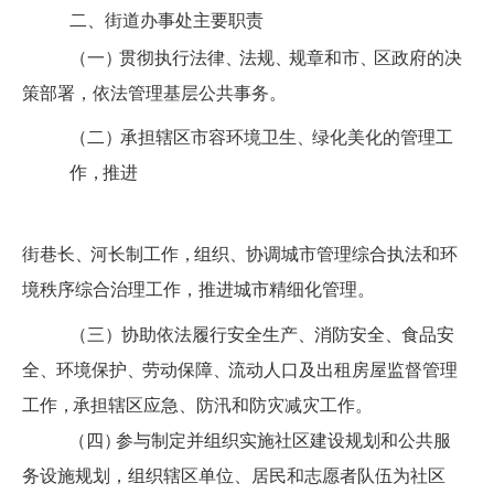
二、街道办事处主要职责
（一
）
贯彻执行法律
、
法规
、
规章和市
、
区政府的决
策部署，依法管理基层公共事务。
（二
）
承担辖区市容环境卫生
、
绿化美化的管理工
作
，
推进
街巷长
、
河长制工
作
，
组织
、
协调城市管理综合执法和环
境秩序综合治理工作，推进城市精细化管理。
（三
）
协助依法履行安全生产
、
消防安全
、
食品安
全
、
环境
保护
、
劳动保障
、
流动人口及出租房屋监督管理
工作
，
承担辖区应急、防汛和防灾减灾工作。
（四
）
参与制
定并组织实施社区建设规划和公共服
务设施规划，组织辖区单位、居民和志愿者队伍为社区