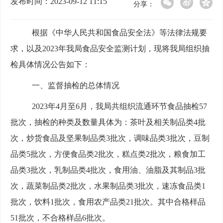
发布时间：2023-09-12 11:15
分享：
根据《中华人民共和国食品安全法》等法律法规要
求，以及
20
23
年我局食品安全监测计划，现将我局组织抽
检
具体情况公告如下：
一、
监督抽检的总体情况
20
23
年
4
月至
6
月，我局共组织
流通
环节
食品抽检
57
批次，
抽检
的种类及
数量
具体
为：
茶叶及相关制品类
4
批
次，炒货食品及坚果制品类
3
批次，调味品类
3
批次，豆制
品类
5
批次，方便食品类
2
批次，糕点类
2
批次，粮食加工
品类
3
批次，乳制品类
4
批次，食用油、油脂及其制品
3
批
次，蔬菜制品类
2
批次，水果制品类
3
批次，速冻食品类
1
批次，饮料
1
批次，食用农产品类
21
批次。
其中
合格样品
51
批次，不合格样品
6
批次
。