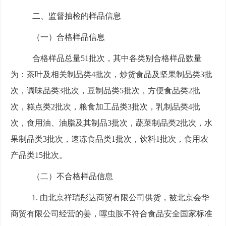
二、监督抽检的样品信息
（一）合格样品信息
合格样品总量
51
批次
，其中各类别合格样品数量
为：
茶叶及相关制品类
4
批次，炒货食品及坚果制品类
3
批
次，调味品类
3
批次，豆制品类
5
批次，方便食品类
2
批
次，糕点类
2
批次，粮食加工品类
3
批次，乳制品类
4
批
次，食用油、油脂及其制品
3
批次，蔬菜制品类
2
批次，水
果制品类
3
批次，速冻食品类
1
批次，饮料
1
批次，食用农
产品类
15
批次。
（二）不合格样品信息
1.
由北京祥瑞彤达商贸有限公司供货，被北京会华
商贸有限公司经营的姜，噻虫胺不符合食品安全国家标准