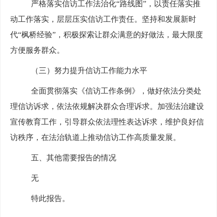
严格落实信访工作法治化
“路线图”，以责任落实推
动工作落实，层层压实信访工作责任。
坚持和发展新时
代
“枫
桥经验
”，
积极探索让群
众满意
的
好
做法，最大限度
方便服务群众
。
（三）努力
提升
信访
工作能力水平
全面
贯彻落实《信访
工作
条例》，做好依法分类处
理信访诉求，依法依规解决群众合理诉求。加强法治
建设
宣传教育
工作
，引导群众依法理性表达诉求，维护良好信
访秩序
，
在法治轨道上推动信访工作高质量发展。
五、
其他需要报告的情况
无
特此报告。