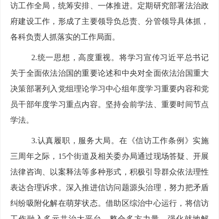
访工作全局，统筹安排、一体推进。定期研究部署法治政
府建设工作，形成了主要领导负总责、分管领导具体抓，
各科负责人抓落实的工作局面。
2.统一思想，高度重视。
将学习宣传习近平总书记
关于全面依法治国的重要论述和中央对全面依法治国重大
决策部署列入党组理论学习中心组年度学习重要内容和党
员干部年度学习重点内容。坚持会前学法、重要时间节点
学法。
3.认真履职，服务大局。
在《信访工作条例》实施
三周年之际，
15个街道及相关委办局
通
过现场
答疑
、开展
法律咨询
、
以案
释
法等多种形式，
积极引导群众依法理性
表达合理诉求。深入推进信访问题源头治理，努力把矛盾
纠纷吸附化解在萌芽状态。
借助区综治中心运行，将信访
工作融入多元共治大平台，整合多方力量，强化就地解