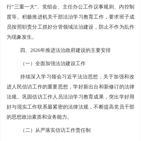
行
“三重一大”、党组会、主任办公工作议事规则、内控制
度等。积极推进机关干部法治学习教育工作，要求班子成
员按照职责分工抓好分管领域法治建设，防止不作为乱作
为现象发生。
四
、
2026
年推进法治政府建设的主要安排
（一）
全面加强
法
治建设
工作
持续深入学习领会习近平法治思想
，
关于加强和改
进人民信访工作的重要思想
，
学好新出台和新修订的法律
法规
。巩固信访工作人员法治学习教育成果，
突出学好
用
好
与现实工作联系最紧密的法律法规
，
不断提高党员干部
的思想政治素质和业务能力。
（
二
）
从严
落实信访工作责任制