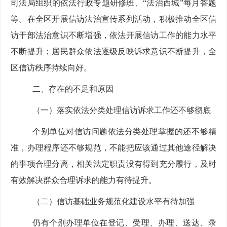
司法局组织的依法行政专题研修班、
“法治西城”每月答题
等。在全区开展信访
法
治宣传系列活动
，积极推动全区信
访干部
法治意识
不断增强
，依法
开展
信访工作的能力水平
不断提升；居民
群众依法逐级反映诉求意识
不断提升
，全
区信访秩序
持续向
好。
二
、存在的
不足和原因
（
一
）
落实
依法分类处理信访
诉求工作还不够彻底
个别单位
对信访问题依法分类处理掌握
的还
不够精
准，办理程序
还
不够规范，不能把应该通过其他途径解决
的事项合理分离，相关法定职责没有得到充分履行，及时
有效解决群众合理诉求的
能力
有待提
升
。
（
二
）信访基础业务
规范
化建设
水平
有待
加强
仍
有个别
办理单位在登记、受理、办理、送达、录