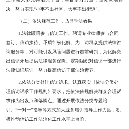
决，努力实现
“小事不出社区、大事不出街道”
。
（二）依法规范工作，
凸
显学法效果
1.法律顾问参与信访工作。
聘请专业律师参与
合同
签订、
信访接待
、
矛盾纠纷化解
、
为上访群众提供法律咨
询服务
等
，
对可能引发风险问题进行超前研判，为化解突
出信访矛盾提供法律服务保障。定期组织对信访干部进行
法律知识培训，努力提高信访干部法治素养。
2.依法分类处理信访诉求。
认真落实
《依法分类处
理信访诉求
工作规则
》
要求，
把依法依规解决群众合理诉
求作为出发点和落脚点。
通过开展依法分类专题培
训、
“一对一”指导等方式加大业务培训指导工作力度，积
极
推动
信访工作法治化工作水平上台阶
。