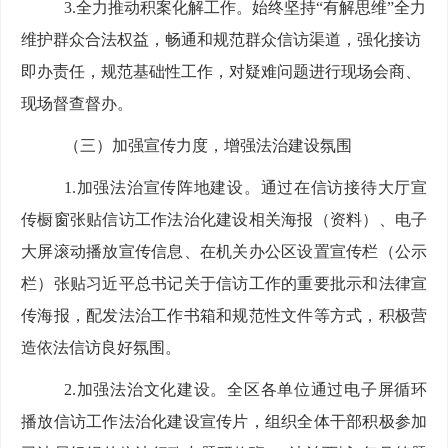
3.全力推动积案化解工作。
始终坚持
“有解思维”全力
维护群众合法权益，畅通和规范群众信访
渠道，强化接访
即办责任，规范基础性工作
，对疑难问题进行现场会商、
现场督查督办。
（三）加强宣传力度
，增强法治
建设
氛围
1.加强法治宣传阵地建设。
通过
在信访
接待
大厅宣
传橱窗
张贴信访工作法治化建设相关海报（资料）、
电子
大屏
滚动播放宣传信息、
在
机关办公区
设置宣传栏
（
公示
栏
）张贴
习近平总书记关于信访工作的重要批示和法律宣
传海报
，配发法治工作书箱
和规范性文件
等方式，积极营
造依法信访良好氛围
。
2.加强法治文化建设。
全区各单位通过电子屏循环
播放信访工作法治化建设宣传片，组织全体干部积极参加