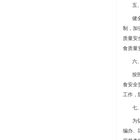
五
健
制，加
质量安
食质量
六
按
食安全
工作，
七
为
编办、