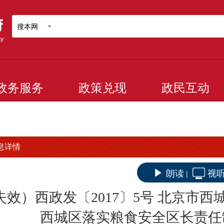
搜本网
政务服务
政策兑现
政民互动
息详情
朗读
视
|
失效）西政发〔2017〕5号 北京市
西城区落实粮食安全区长责任