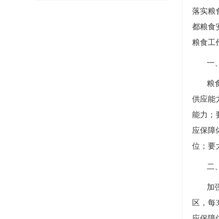
落实粮
都粮食
粮食工
一
粮
供应能
能力；
应保障
位；要
二
加
区，每
应保障