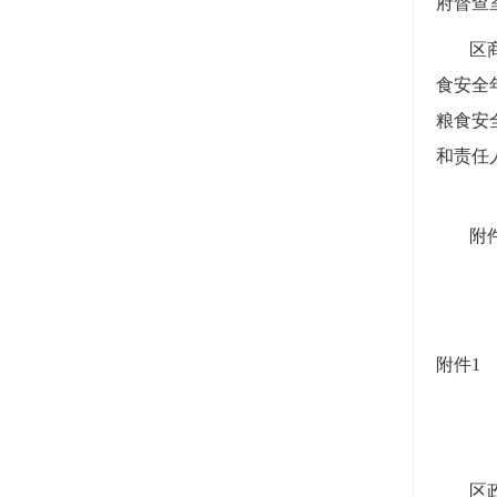
府督查
区
食安全
粮食安
和责任
附
2
附件1
区