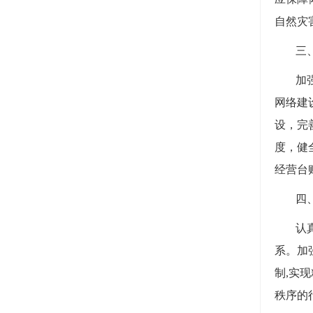
自然灾
三
加
网络建
设，完
度，健
经营台
四
认
系。加
制,实
秩序的