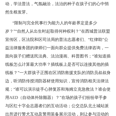
动，学法普法，气氛融洽，法治的种子在孩子们的心中悄
然生根发芽。
“限制与完全民事行为能力人的年龄界定是多少
岁？”“自然人从出生时起取得何种权利？”在西城普法联盟
宣传区，区法院和区司法局的普法志愿者们、“红律助”公
益法律服务团的律师们一面向群众提供免费法律咨询，一
面向孩子们赠送民法典、法治漫画、科普图书；“谁知道插
线板怎么计算最大功率？插线板上是否可以连接其他的插
线板？”一大群孩子正围在区消防救援支队的消防员叔叔身
边，听消防传授消防器材使用知识，宣传消防相关法律法
规；“谁可以演示徒手心肺复苏和海姆立克急救法？谁会使
用AED（自动体外除颤器）？”在场的孩子们纷纷举手参
与区红十字会志愿者们的互动活动；公交总队北土城站派
出所进行警犬互动及警用装备展示活动，则让参与活动的