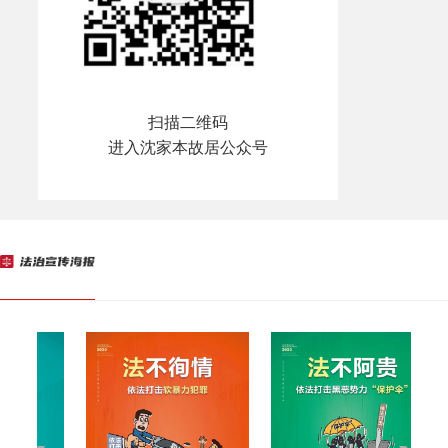
扫描二维码
进入沈家本故居公众号
保
总
激
正
严
学
执
执
约
官
法
法
法
秉
12.4
守
体
发
法
明
习
法
法
法
清
外
不
不
公
国
国
国
消
直
法
宣
如
不
三
法
施
徇
阿
执
家
家
家
费
度
度
传
山
阿
章
正
任
情
贵
法
宪