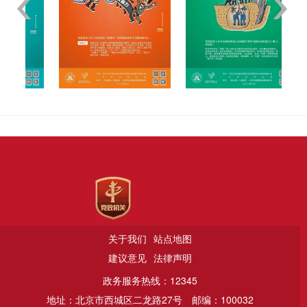
秘
安
活
贯
法
密
全
力
彻
日
维
观
捍
党
护
创
卫
的
国
新
消
二
家
引
费
十
安
领
者
大
全
十
权
精
周
益
神
年
关于我们
站点地图
建议意见
法律声明
政务服务热线：12345
地址：北京市西城区二龙路27号
邮编：100032