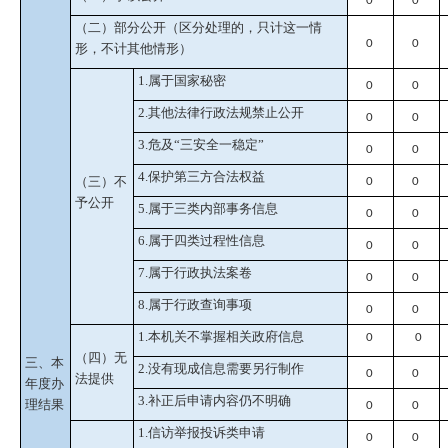
0
0
（二）部分公开
（区分处理的，只计这一情
0
0
形，不计其他情形）
1.属于国家秘密
0
0
2.其他法律行政法规禁止公开
0
0
3.危及“三安全一稳定”
0
0
4.保护第三方合法权益
（三）不
0
0
予公开
5.属于三类内部事务信息
0
0
6.属于四类过程性信息
0
0
7.属于行政执法案卷
0
0
8.属于行政查询事项
0
0
1.本机关不掌握相关政府信息
0
0
（四）无
三、本
2.没有现成信息需要另行制作
0
0
法提供
年度办
3.补正后申请内容仍不明确
理结果
0
0
1.信访举报投诉类申请
0
0