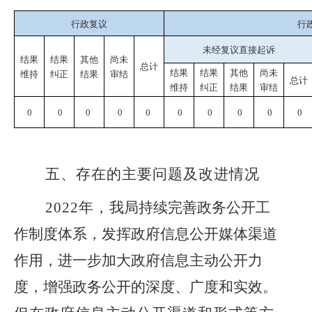
行政复议
行
未经复议直接起诉
结果
结果
其他
尚未
总计
结果
结果
其他
尚未
维持
纠正
结果
审结
总计
维持
纠正
结果
审结
0
0
0
0
0
0
0
0
0
0
五、存在的主要问题及改进情况
20
22
年
，
我局
持续完善政务公开工
作制度体系，发挥政府信息
公开媒体渠道
作用，进一步加大政府信息主动公开力
度，增强政务公开的深度、广度和实效。