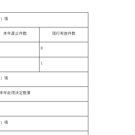
一）项
本年废止件数
现行有效件
数
0
1
五）项
本年处理决定数量
六）项