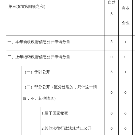
自然
第三项加第四项之和）
商业
人
企业
一、本年新收政府信息公开申请数量
8
1
二、上年结转政府信息公开申请数量
0
0
（一）予以公开
6
1
（二）部分公开
（区分处理的，只计这一情
0
0
形，不计其他情形）
1.属于国家秘密
0
0
2.其他法律行政法规禁止公开
0
0