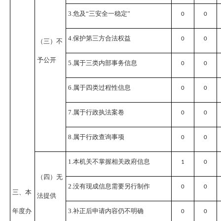
3.危及“三安全一稳定”
0
0
4.保护第三方合法权益
0
0
（三）不
予公开
5.属于三类内部事务信息
0
0
6.属于四类过程性信息
0
0
7.属于行政执法案卷
0
0
8.属于行政查询事项
0
0
1.本机关不掌握相关政府信息
1
0
（四）无
2.没有现成信息需要另行制作
0
0
三、本
法提供
年度办
3.补正后申请内容仍不明确
0
0