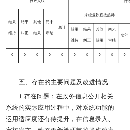
行政复议
行
未经复议直接起诉
结果
结果
其他
尚未
总计
结果
结果
其他
尚未
维持
纠正
结果
审结
总计
维持
纠正
结果
审结
0
0
0
0
0
0
0
0
0
0
五、存在的主要问题及改进情况
1.存在问题：在政务信息公开相关
系统的实际应用过程中，对系统功能的
运用适应度还有待提升，在信息录入、