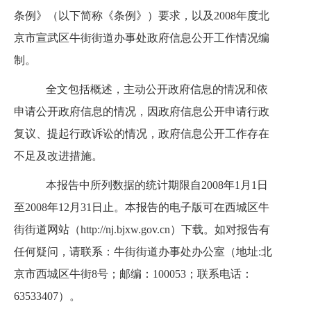
条例》（以下简称《条例》）要求，以及
2008
年度北
京市宣武区牛街街道办事处政府信息公开工作情况编
制。
全文包括概述，主动公开政府信息的情况和依
申请公开政府信息的情况，因政府信息公开申请行政
复议、提起行政诉讼的情况，政府信息公开工作存在
不足及改进措施。
本报告中所列数据的统计期限自
2008
年
1
月
1
日
至
2008
年
12
月
31
日止。本报告的电子版可在西城区牛
街街道网站（
http://nj.bjxw.gov.cn
）下载。如对报告有
任何疑问，请联系：牛街街道办事处办公室（地址
:
北
京市西城区牛街
8
号；邮编：
100053
；联系电话：
63533407
）。