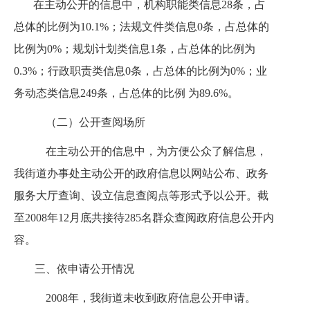
在主动公开的信息中，机构职能类信息
28
条，占
总体的比例为
10.1%
；法规文件类信息
0
条，占总体的
比例为
0%
；规划计划类信息
1
条，占总体的比例为
0.3%
；行政职责类信息
0
条，占总体的比例为
0%
；业
务动态类信息
249
条，占总体的比例 为
89.6%
。
（二）公开查阅场所
在主动公开的信息中，为方便公众了解信息，
我街道办事处主动公开的政府信息以网站公布、政务
服务大厅查询、设立信息查阅点等形式予以公开。截
至
2008
年
12
月底共接待
285
名群众查阅政府信息公开内
容。
三、依申请公开情况
2008
年，我街道未收到政府信息公开申请。