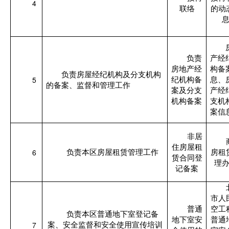
4
联络
的动
负责
产经
房地产经
构备
负责房屋经纪机构及分支机构
5
纪机构备
息、
的备案、监督和管理工作
案及分支
产经
机构备案
支机
案信
非居
住房屋租
6
负责本区房屋租赁管理工作
房租
赁合同登
理
记备案
市人
普通
空工
负责本区普通地下室登记备
地下室安
普通
7
案、安全监督和安全使用宣传培训