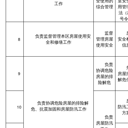
全使用的
室安
工作
综合管理
用管
法（
号
监督
负责监督管理本区房屋使用安
8
管理房屋
安全
全和修缮工作
使用安全
信
负责
协调危险
9
房屋
房屋的排
解危
险解危
负责协调危险房屋的排险解
10
防汛
危、抗震加固和房屋防汛工作
方
负责
房屋防汛