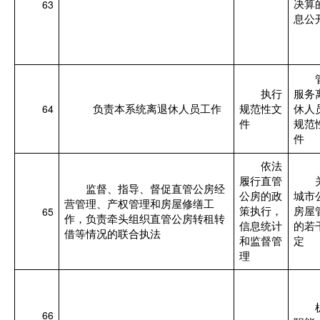
63
决算
息公
执行
服务
64
负责本系统离退休人员工作
规范性文
休人
件
规范
件
依法
履行直管
监督、指导、督促直管公房经
公房的政
城市
营管理、产权管理和房屋修缮工
65
策执行，
房屋
作，负责牵头组织直管公房转租转
信息统计
的若
借等情况的联合执法
和监督管
定
理
66