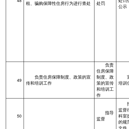
48
处罚
租、骗购保障性住房行为进行查处
处罚
公示
负责
住房保障
负责住房保障制度、政策的宣
制度、政
49
传和培训工作
策的宣传
培训
和培训工
作
监督
指导
50
科室
监督
的规
文件