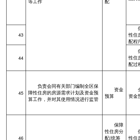
等工作
配
43
性住
配程
44
性住
配过
负责会同有关部门编制全区保
资金
45
障性住房的房源需求计划及资金预
预算
资金
算工作，并对其使用情况进行监管
保障
性住房分
46
(
配
统筹
性住