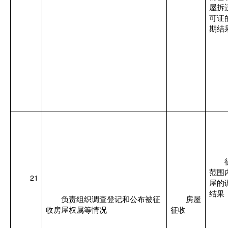
屋拆
可证
期结
范围
21
屋的
结果
负责组织调查登记和公布被征
房屋
收房屋权属等情况
征收