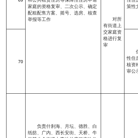
和公共租赁住房等保障性住房申请
性住
家庭的资格复审、二次公示、确定
策性
配租配售方案、摇号、选房、核查
对所
举报等工作
有街道上
交家庭资
格进行复
审
性住
70
核资
审公
负责什刹海、月坛、德胜、白
纸纺、广内、西长安街、天桥、牛