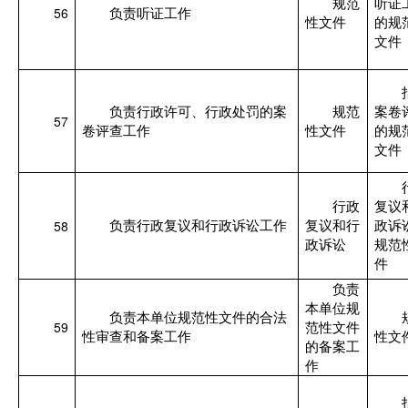
规范
听证
56
负责听证工作
性文件
的规
文件
负责行政许可、行政处罚的案
规范
案卷
57
卷评查工作
性文件
的规
文件
行政
复议
58
负责行政复议和行政诉讼工作
复议和行
政诉
政诉讼
规范
件
负责
本单位规
负责本单位规范性文件的合法
59
范性文件
性审查和备案工作
性文
的备案工
作