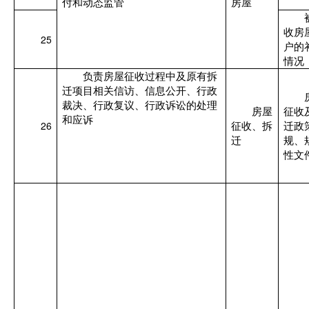
付和动态监管
房屋
收房
25
户的
情况
负责房屋征收过程中及原有拆
迁项目相关信访、信息公开、行政
裁决、行政复议、行政诉讼的处理
房屋
征收
和应诉
26
征收、拆
迁政
迁
规、
性文