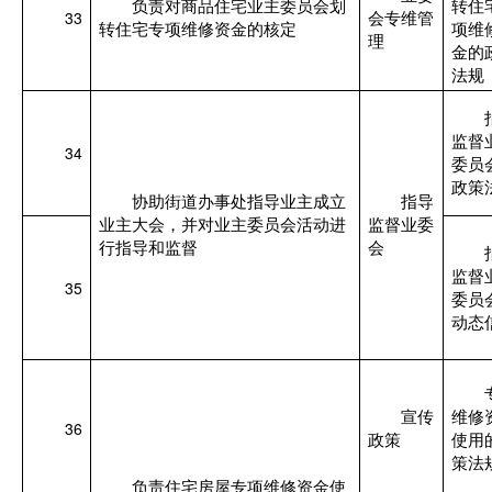
负责对商品住宅业主委员会划
转住
33
会专维管
转住宅专项维修资金的核定
项维
理
金的
法规
监督
34
委员
政策
协助街道办事处指导业主成立
指导
业主大会，并对业主委员会活动进
监督业委
行指导和监督
会
监督
35
委员
动态
宣传
维修
36
政策
使用
策法
负责住宅房屋专项维修资金使