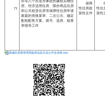
街等八个街道办事处的廉租实物住
保障
房、经济适用住房、限价商品住房
71
性住房政
性住
和公共租赁住房等保障性住房申请
策性文件
策性
家庭的资格复审、二次公示、确定
配租配售方案、摇号、选房、核查
举报等工作
西城区房屋管理局政府信息主动公开全清单.xlsx