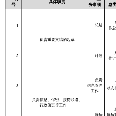
具体职责
号
务事项
息
1
总结
作
负责重要文稿的起草
2
计划
作
负责
3
信息管理
动态
工作
负责信息、保密、接待联络、
行政值班等工作
接待
接待