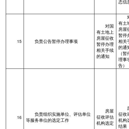
态信
有土
对国
房屋
有土地上
暂停
房屋征收
15
负责公告暂停办理事项
相关
暂停办理
的通
相关手续
（暂
的通知
理事
告）
房屋
负责组织实施单位、评估单位
征收
16
征收评估
等服务单位的选定工作
机构
机构选定
结果