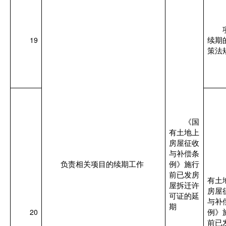
19
续期
策法
《国
有土地上
房屋征收
与补偿条
负责相关项目的续期工作
例》施行
前已发房
有土
屋拆迁许
房屋
可证的延
与补
期
20
例》
前已