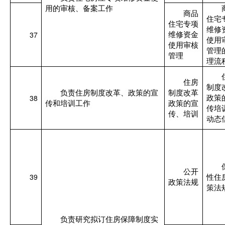
用的审核、备案工作
商品
住宅
住宅专项
维修
37
维修资金
使用
使用审核
管理
管理
理流
住房
制度
负责住房制度改革、政策的宣
制度改革
38
政策
传和培训工作
政策的宣
传培
传、培训
动态
公开
39
性住
政策法规
策法
负责研究拟订住房保障制度实