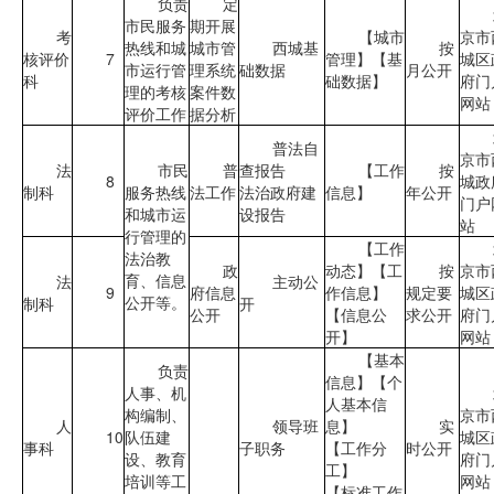
负责
定
市民服务
期开展
考
【城市
京市
热线和城
城市管
西城基
按
核评价
7
管理】【基
城区
市运行管
理系统
础数据
月公开
科
础数据】
府门
理的考核
案件数
网站
评价工作
据分析
普法自
京市
法
市民
普
查报告
【工作
按
8
城政
制科
服务热线
法工作
法治政府建
信息】
年公开
门户
和城市运
设报告
站
行管理的
【工作
法治教
政
动态】【工
按
京市
育、信息
法
主动公
9
府信息
作信息】
规定要
城区
公开等。
制科
开
公开
【信息公
求公开
府门
开】
网站
【基本
负责
信息】【个
人事、机
人基本信
构编制、
京市
人
领导班
息】
实
10
队伍建
城区
事科
子职务
【工作分
时公开
设、教育
府门
工】
培训等工
网站
【标准工作