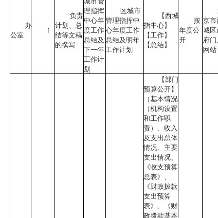
城市管
理指挥
区城市
负责
【西城
中心年
管理指挥中
按
京市
办
计划、总
指中心】
1
度工作
心年度工作
年度公
城区
公室
结等文稿
【工作】
总结及
总结及明年
开
府门
的撰写
【总结】
下一年
工作计划
网站
工作计
划
【部门
预算公开】
（基本情况
（机构设置
和工作职
责）、收入
及支出总体
情况、主要
支出情况、
《收支预算
总表》、
《财政拨款
支出预算
表》、《财
政拨款基本