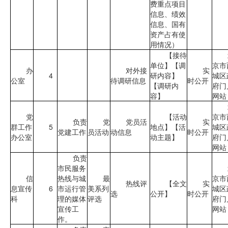
费重点项目
信息、绩效
信息、国有
资产占有使
用情况）
【接待
单位】【调
京市
办
对外接
实
4
研内容】
城区
公室
待调研信息
时公开
【调研内
府门
容】
网站
党
【活动
京市
负责
党
党员活
实
群工作
5
地点】【活
城区
党建工作
员活动
动信息
时公开
办公室
动主题】
府门
网站
负责
市民服务
信
热线与城
最
京市
热线评
【全文
实
息宣传
6
市运行管
美系列
城区
选
公开】
时公开
科
理的媒体
评选
府门
宣传工
网站
作。