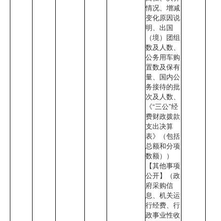
情况、增减
变化原因说
明、出国
（境）团组
数及人数、
公务用车购
置数及保有
量、国内公
务接待的批
次及人数、
《“三公”经
费财政拨款
支出决算
表》（包括
总额和分项
数额））
【其他事项
公开】（政
府采购信
息、机关运
行经费、行
政事业性收