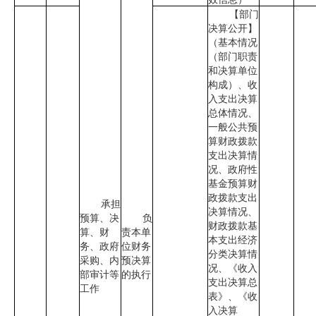
【部门
决算公开】
（基本情况
（部门职责
和决算单位
构成）、收
入支出决算
总体情况、
一般公共预
算财政拨款
支出决算情
况、政府性
基金预算财
政拨款支出
承担
决算情况、
预算、决
负
财政拨款基
算、财
责本单
本支出经济
务、政府
位财务
分类决算情
采购、内
预决算
况、《收入
部审计等
的执行
支出决算总
工作
表》、《收
入决算