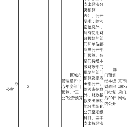
支出经济分
类预算
表》、公开
要求：除涉
密信息外，
所有使用财
政拨款的部
门和单位都
应当公开部
门预算。各
部门将经本
级财政部门
部
批复的部门
区城市
门预算
预算及报表
管理指挥中
经本级
京市
办
全部公开。
2
心年度部门
财政部
城区
公室
除涉密信息
预算、“三
门批复
府门
外，财政拨
公”经费预算
后20日
网站
款支出按功
内公开
能分类细化
公开至项级
科目、基本
支出按经济