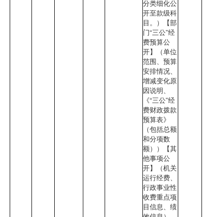
分类细化公
开至款级科
目。）【部
门“三公”经
费预算公
开】（单位
范围、预算
安排情况、
增减变化原
因说明、
《“三公”经
费财政拨款
预算表》
（包括总额
和分项数
额））【其
他事项公
开】（机关
运行经费、
行政事业性
收费重点项
目信息、绩
效信息）