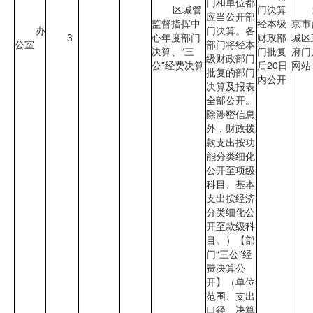
门和单位都
区城管
门决算
应当公开部
监督指挥中
经本级
京市
办
门决算。各
3
心年度部门
财政部
城区
公室
部门将经本
决算、“三
门批复
府门
级财政部门
公”经费决算
后20日
网站
批复的部门
内公开
决算及报表
全部公开。
除涉密信息
外，财政拨
款支出按功
能分类细化
公开至项级
科目、基本
支出按经济
分类细化公
开至款级科
目。）【部
门“三公”经
费决算公
开】（单位
范围、支出
口径、决算