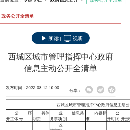
政务公开全清单
政务公开全清单
朗读
视听
|
西城区城市管理指挥中心政府
信息主动公开全清单
发布时间：2022-08-12 10:00
分享：
西城区城市管理指挥中心政府信息主动公开
公
序
具体
业
信息类
内容标
公
开主体
号
职责
务事项
别
准
开时限
开形
区