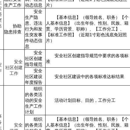
生
生产工作
动态信息
片）
安
安全
违
生产隐
【基本信息】（领导姓名、职务）【个
突
患、违法
人基本信息】（出生年份、性别、民族、籍
达
协助
行为和发
贯、学历背景、职称）、【工作分工】、
隐患排查
生突发事
【标准工作照】（近期1寸彩色浅底免冠照
件动态信
片）
息
安全
安全社区创建指导规范中要求的各项标
社区创建
准
安全
指导规范
安
社区创建
作
安全
工作
社区建设
安全社区建设中的各项标准达标结果
年度报告
组织
的各类活
动的安全
活动计划目标、目的，工作分工
生产工作
计划
事
组织
【基本信息】（领导姓名、职务）【个
各
安全
的各类活
人基本信息】（出生年份、性别、民族、籍
生