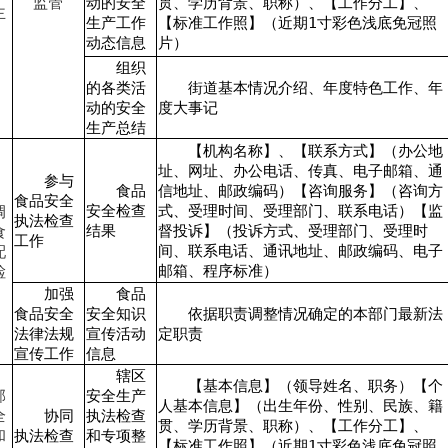
监管
动的安全
贯、学历背景、职称）、【工作分工】、
主
生产工作
【标准工作照】（近期1寸彩色浅底免冠照
动态信息
片）
组织
的各类活
街道基本情况介绍、年度特色工作、年
动的安全
度大事记
生产总结
【机构名称】、【联系方式】（办公地
址、网址、办公电话、传真、电子邮箱、通
参与
食品
信地址、邮政编码）【咨询服务】（咨询方
食品安全
安全检查
式、受理时间、受理部门、联系电话）【监
调
执法检查
结果
督投诉】（投诉方式、受理部门、受理时
食
工作
间、联系电话、通讯地址、邮政编码、电子
配
邮箱、程序标准）
检
加强
食品
食品安全
安全知识
依据职责调整情况确定的本部门最新法
法律法规
宣传活动
定职责
宣传工作
信息
辖区
【基本信息】（领导姓名、职务）【个
部
安全生产
人基本信息】（出生年份、性别、民族、籍
全
协同
执法检查
贯、学历背景、职称）、【工作分工】、
和
执法检查
和专项整
【标准工作照】（近期1寸彩色浅底免冠照