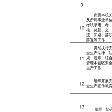
9
负责本机
及所属事业单
考试录用、考
10
核、奖惩、交
流、回避、辞
辞退等工作
贯彻执行
全生产法律、
11
规、规章，综
管理本辖区安
生产工作
组织开展
12
全生产宣传教
13
组织、协