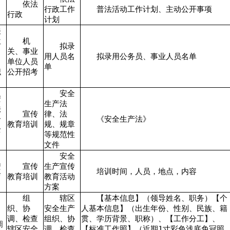
依法
行政工作
普法活动工作计划、主动公开事项
行政
计划
关
位
机
拟录
关、事业
用人员名
拟录用公务员、事业人员名单
单位人员
单
职
公开招考
安全
安
生产法
法
宣传
律、法
合
《安全生产法》
教育培训
规、规章
全
等规范性
文件
安全
安
宣传
生产宣传
培训时间，人员，地点，内容
育
教育培训
教育活动
方案
组
辖区
【基本信息】（领导姓名、职务）【个
织、协
安全生产
人基本信息】（出生年份、性别、民族、籍
调、检查
组织、协
贯、学历背景、职称）、【工作分工】、
调
辖区安全
调、检查
【标准工作照】（近期1寸彩色浅底免冠照