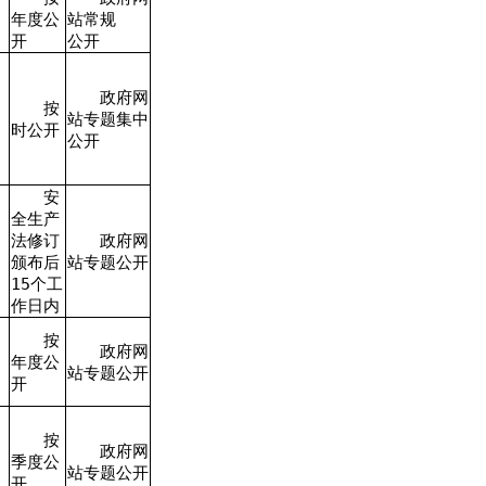
年度公
站常规
开
公开
政府网
按
站专题集中
时公开
公开
安
全生产
法修订
政府网
颁布后
站专题公开
15个工
作日内
按
政府网
年度公
站专题公开
开
按
政府网
季度公
站专题公开
开