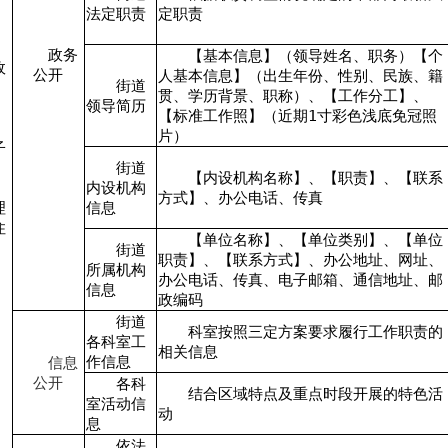
法定职责
定职责
政务
【基本信息】（领导姓名、职务）【个
政
公开
人基本信息】（出生年份、性别、民族、籍
街道
贯、学历背景、职称）、【工作分工】、
领导简历
【标准工作照】（近期1寸彩色浅底免冠照
、
片）
子
街道
【内设机构名称】、【职责】、【联系
、
内设机构
方式】、办公电话、传真
理
信息
住
【单位名称】、【单位类别】、【单位
街道
职责】、【联系方式】、办公地址、网址、
所属机构
办公电话、传真、电子邮箱、通信地址、邮
信息
政编码
街道
科室按照三定方案要求履行工作职责的
各科室工
相关信息
作信息
信息
公开
各科
结合区域特点及重点时段开展的特色活
室活动信
动
息
依法