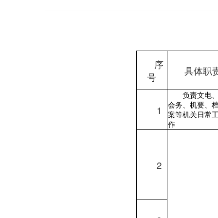
序
具体职
号
负责文电
会务、机要、
1
案等机关日常
作
2