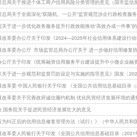
管总局关于推进个体工商户信用风险分类管理的意见（国市监信发〔
局关于全面深化“双随机、一公开”监管规范涉企行政检查服务高质量发展的意见（国市监信
关于进一步优化政务服务提升行政效能推动“高效办成一件事”的指导意见》（国
展改革委办公厅关于印发《2024—2025年社会信用体系建设行
革委办公厅 市场监管总局办公厅关于 进一步做好信用修复协同联动工作的通知（发改办财
厅关于印发《统筹融资信用服务平台建设提升中小微企业融资便利水平实施方案》的通知（国办
《关于进一步规范和监督罚款设定与实施的指导意见》国发〔202
委 中国人民银行关于印发 《全国公共信用信息基础目录（2024年版）》 和《全国失信惩戒措施基础清
展改革委关于完善政府诚信履约机制 优化民营经济发展环境的通
央 国务院关于促进民营经济发展壮大的意见
为纠正后的信用信息修复管理办法（试行）》（中华人民共和国国家发展和改
委人民银行关于印发《全国公共信用信息基础目录（2021年版）》和《全国失信惩戒措施基础清单 