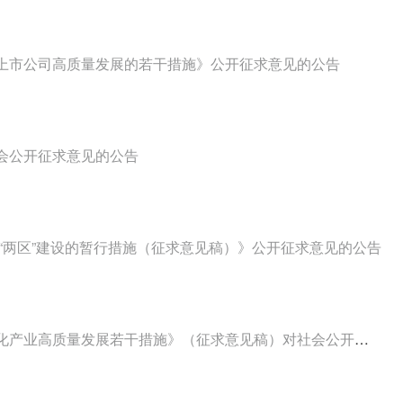
上市公司高质量发展的若干措施》公开征求意见的公告
会公开征求意见的公告
“两区”建设的暂行措施（征求意见稿）》公开征求意见的公告
高质量发展若干措施》（征求意见稿）对社会公开征求意见的公告