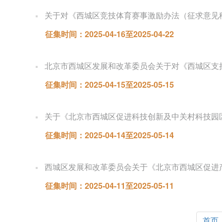
关于对《西城区竞技体育赛事激励办法（征求意见
征集时间：2025-04-16至2025-04-22
北京市西城区发展和改革委员会关于对《西城区支持低效楼宇改
征集时间：2025-04-15至2025-05-15
关于《北京市西城区促进科技创新及中关村科技园
征集时间：2025-04-14至2025-05-14
西城区发展和改革委员会关于《北京市西城区促进产业高
征集时间：2025-04-11至2025-05-11
首页