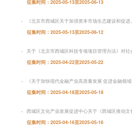
征集时间：2025-05-13至2025-06-13
《北京市西城区关于加强资本市场生态建设和促进
征集时间：2025-05-13至2025-06-12
关于《北京市西城区科技专项项目管理办法》对社
征集时间：2025-04-22至2025-05-22
《关于加快现代金融产业高质量发展 促进金融领域
征集时间：2025-04-18至2025-05-18
西城区文化产业发展促进中心关于《西城区推动文化产业
征集时间：2025-04-16至2025-05-16