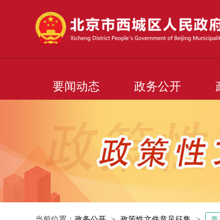
要闻动态
政务公开
当前位置：
政务公开
>
政策性文件意见征集
>
意