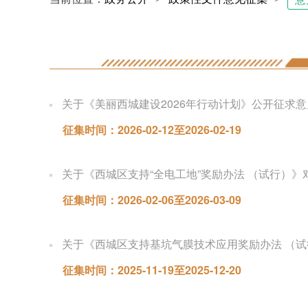
关于《美丽西城建设2026年行动计划》公开征求
征集时间：2026-02-12至2026-02-19
关于《西城区支持“全电工地”奖励办法 （试行）
征集时间：2026-02-06至2026-03-09
关于《西城区支持基坑气膜技术应用奖励办法 （
征集时间：2025-11-19至2025-12-20