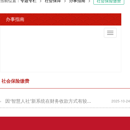
当前位置：
专题专栏
>
社会保障
>
办事指南
>
社会保险缴费
办事指南
切
换
导
航
社会保险缴费
因“智慧人社”新系统在财务收款方式有较大调整，所设计的“聚合支付（个人业务）、工银e企付（单位业务）等财务收款方式目前尚未正式运行使用，故需待新系统以上方式运行正常平稳后再更新相关流程。
2025-10-24