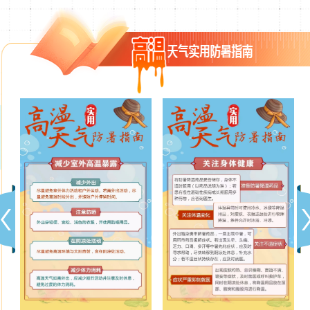
谨
如
一
密
减
关
居
户
防
何
旦
切
少
注
家/
外
中
预
中
关
室
身
出
作
暑
防
暑
注
外
体
行
业
和
中
怎
预
高
健
注
人
热
暑/
么
警
温
康
意
员
射
热
办？
预
暴
事
防
病
射
报
露
项
护
病
建
议