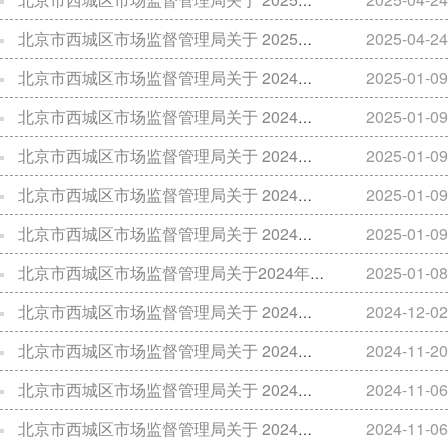
北京市西城区市场监督管理局关于 2025年度食品安全监督抽检信息的公告 （2025年第01期）
2025-04-24
北京市西城区市场监督管理局关于 2024年度食品安全监督抽检信息的公告 （2024年第22期）
2025-01-09
北京市西城区市场监督管理局关于 2024年度食品安全监督抽检信息的公告 （2024年第21期）
2025-01-09
北京市西城区市场监督管理局关于 2024年度食品安全监督抽检信息的公告 （2024年第20期）
2025-01-09
北京市西城区市场监督管理局关于 2024年度食品安全监督抽检信息的公告 （2024年第19期）
2025-01-09
北京市西城区市场监督管理局关于 2024年度食品安全监督抽检信息的公告 （2024年第18期）
2025-01-09
北京市西城区市场监督管理局关于2024年 第四季度第一类医疗器械产品备案的公告
2025-01-08
北京市西城区市场监督管理局关于 2024年度食品安全监督抽检信息的公告 （2024年第17期）
2024-12-02
北京市西城区市场监督管理局关于 2024年度食品安全监督抽检信息的公告 （2024年第16期）
2024-11-20
北京市西城区市场监督管理局关于 2024年度食品安全监督抽检信息的公告 （2024年第15期）
2024-11-06
北京市西城区市场监督管理局关于 2024年度食品安全监督抽检信息的公告 （2024年第14期）
2024-11-06