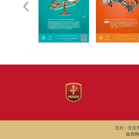
秘
安
活
贯
法
密
全
力
彻
日
维
观
捍
党
护
创
卫
的
国
新
消
二
家
引
费
十
安
领
者
大
全
十
权
精
周
益
神
年
主办：北京
政府网