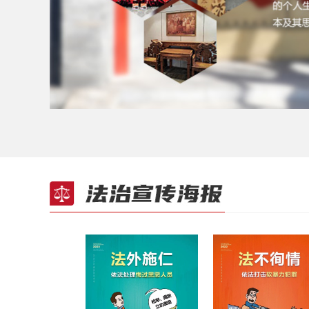
保
总
激
正
严
学
执
执
约
官
法
法
法
秉
12.4
守
体
发
法
明
习
法
法
法
清
外
不
不
公
国
国
国
消
直
法
宣
如
不
三
法
施
徇
阿
执
家
家
家
费
度
度
传
山
阿
章
正
任
情
贵
法
宪