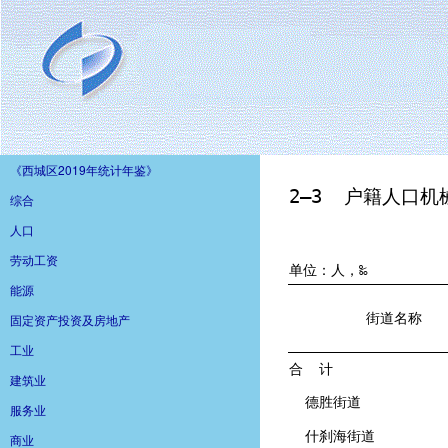
《西城区2019年统计年鉴》
综合
人口
劳动工资
能源
固定资产投资及房地产
工业
建筑业
服务业
商业