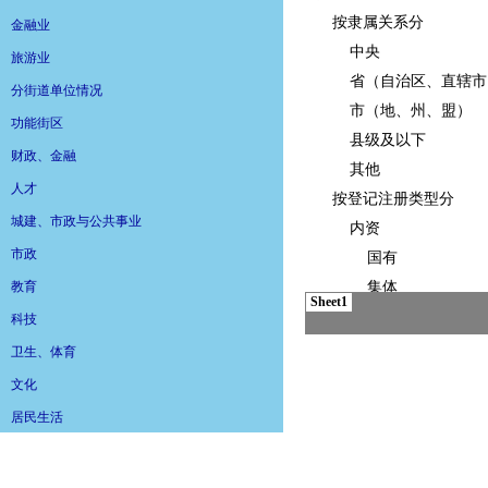
金融业
旅游业
分街道单位情况
功能街区
财政、金融
人才
城建、市政与公共事业
市政
教育
科技
卫生、体育
文化
居民生活