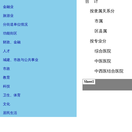
金融业
旅游业
分街道单位情况
功能街区
财政、金融
人才
城建、市政与公共事业
市政
教育
科技
卫生、体育
文化
居民生活