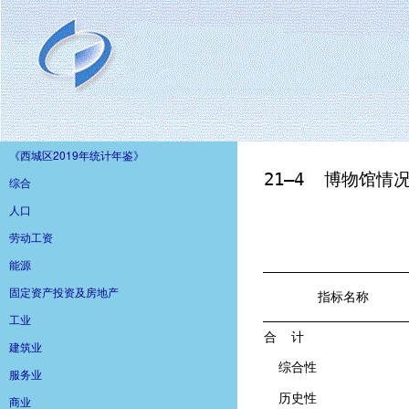
《西城区2019年统计年鉴》
综合
人口
劳动工资
能源
固定资产投资及房地产
工业
建筑业
服务业
商业