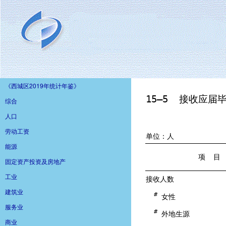
《西城区2019年统计年鉴》
综合
人口
劳动工资
能源
固定资产投资及房地产
工业
建筑业
服务业
商业