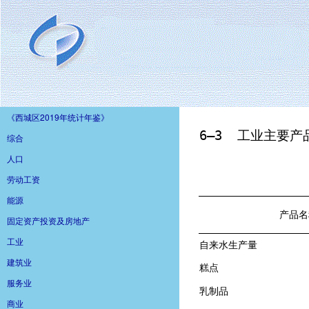
《西城区2019年统计年鉴》
综合
人口
劳动工资
能源
固定资产投资及房地产
工业
建筑业
服务业
商业