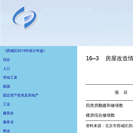
《西城区2019年统计年鉴》
综合
人口
劳动工资
能源
固定资产投资及房地产
工业
建筑业
服务业
商业