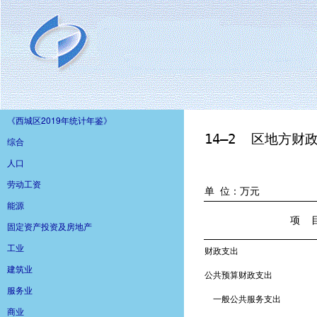
《西城区2019年统计年鉴》
综合
人口
劳动工资
能源
固定资产投资及房地产
工业
建筑业
服务业
商业