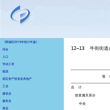
《西城区2019年统计年鉴》
综合
人口
劳动工资
能源
固定资产投资及房地产
工业
建筑业
服务业
商业